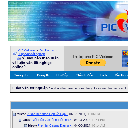
PIC Vietnam
>
Các Đề Tài
>
Luận văn tốt nghiệp
Tài trợ cho PIC Vietnam
Vì sao nên thảo luận
về luận văn tốt nghiệp
online?
Trang chủ
Đăng Kí
Hỏi/Ðáp
Thành Viên
Lịch
Bài Tron
Luận văn tốt nghiệp
Nếu bạn thắc mắc vì sao chúng tôi muốn phổ biến các lu
falleaf
Vì sao nên thảo luận về luận...
04-03-2007,
05:04 PM
falleaf
Viết luận văn tốt nghiệp như...
04-03-2007,
11:51 PM
Meow
Premier Сasual Dating -...
04-05-2024,
02:14 AM