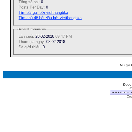
Tổng số bai:
0
Posts Per Day:
0
Tìm bài gửi bởi vietthangbka
Tìm chủ đề bắt đầu bởi vietthangbka
General Information
Lần cuối:
28-02-2018
09:47 PM
Tham gia ngày:
08-02-2018
Ðã giới thiệu:
0
Múi giờ 
Được 
Po
Cop