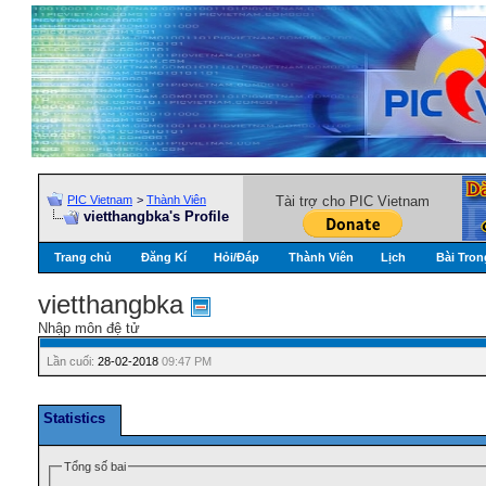
PIC Vietnam
>
Thành Viên
Tài trợ cho PIC Vietnam
vietthangbka's Profile
Trang chủ
Đăng Kí
Hỏi/Ðáp
Thành Viên
Lịch
Bài Tron
vietthangbka
Nhập môn đệ tử
Lần cuối:
28-02-2018
09:47 PM
Statistics
Tổng số bai