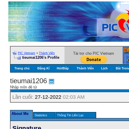
PIC Vietnam
>
Thành Viên
Tài trợ cho PIC Vietnam
tieumai1206's Profile
Trang chủ
Đăng Kí
Hỏi/Ðáp
Thành Viên
Lịch
Bài Tron
tieumai1206
Nhập môn đệ tử
Lần cuối:
27-12-2022
02:03 AM
About Me
Statistics
Thông Tin Liên Lạc
Signature