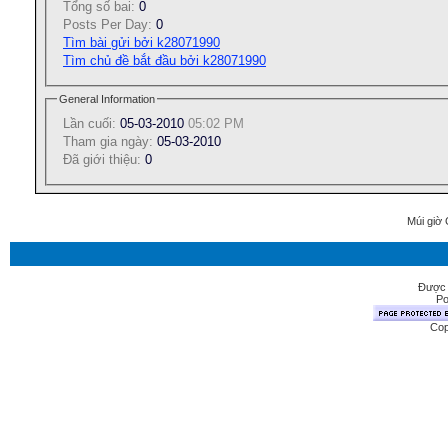
Tổng số bai:
0
Posts Per Day:
0
Tìm bài gửi bởi k28071990
Tìm chủ đề bắt đầu bởi k28071990
General Information
Lần cuối:
05-03-2010
05:02 PM
Tham gia ngày:
05-03-2010
Ðã giới thiệu:
0
Múi giờ 
Được 
Po
Cop