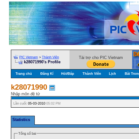
PIC Vietnam
>
Thành Viên
Tài trợ cho PIC Vietnam
k28071990's Profile
Trang chủ
Đăng Kí
Hỏi/Ðáp
Thành Viên
Lịch
Bài Tron
k28071990
Nhập môn đệ tử
Lần cuối:
05-03-2010
05:02 PM
Statistics
Tổng số bai