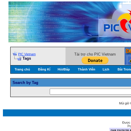
Tài trợ cho PIC Vietnam
PIC Vietnam
Tags
Trang chủ
Đăng Kí
Hỏi/Ðáp
Thành Viên
Lịch
Bài Tron
Search by Tag
Múi giờ 
Được 
Po