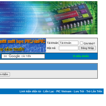
Tài khoản
Ghi Nhớ?
Mật mã
Vi điều khiển
Linh kiện điện tử
-
Liên Lạc
-
PIC Vietnam
-
Lưu Trữ
-
Trở Lên Trên