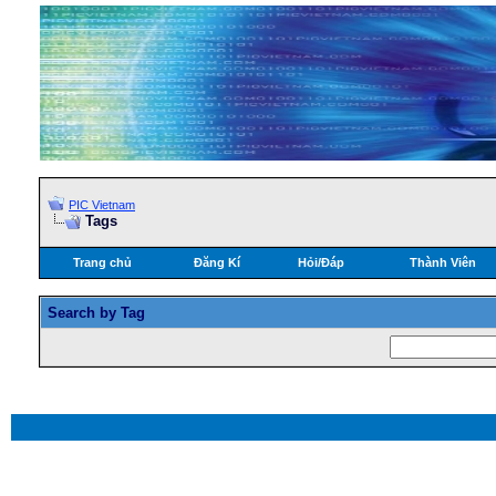
PIC Vietnam
Tags
Trang chủ
Đăng Kí
Hỏi/Ðáp
Thành Viên
Search by Tag