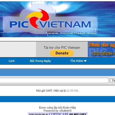
Tài trợ cho PIC Vietnam
Lịch
Bài Trong Ngày
Tìm Kiếm
Múi giờ GMT. Hiện tại là
01:05 AM
.
Được sáng lập bởi Đoàn Hiệp
Powered by vBulletin®