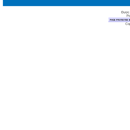
Được 
Po
Cop