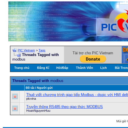
PIC Vietnam
>
Tags
Tài trợ cho PIC Vietnam
Threads Tagged with
modbus
Trang chủ
Đăng Kí
Hỏi/Ðáp
Thành Viên
Lịch
Bài Tron
Threads Tagged with
modbus
Ðề tài / Người gửi
Thuê viết chương trình giao tiếp Modbus - dspic với HMI del
plcvina
Truyền thông RS485 theo giao thức MODBUS
HoanNguyenHuu
Múi giờ 