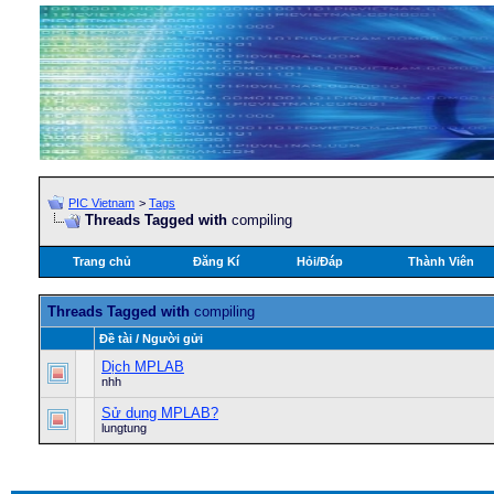
PIC Vietnam
>
Tags
Threads Tagged with
compiling
Trang chủ
Đăng Kí
Hỏi/Ðáp
Thành Viên
Threads Tagged with
compiling
Ðề tài / Người gửi
Dịch MPLAB
nhh
Sử dụng MPLAB?
lungtung