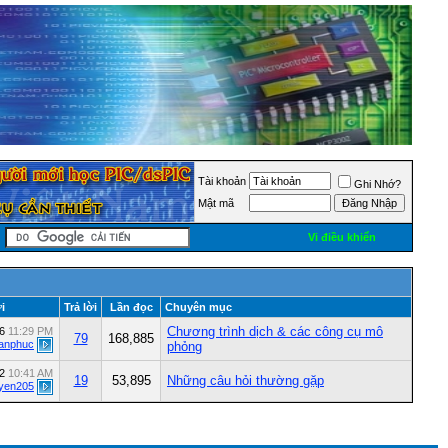
Tài khoản
Ghi Nhớ?
Mật mã
Vi điều khiển
i
Trả lời
Lần đọc
Chuyên mục
Chương trình dịch & các công cụ mô
26
11:29 PM
79
168,885
vanphuc
phỏng
12
10:41 AM
19
53,895
Những câu hỏi thường gặp
yen205