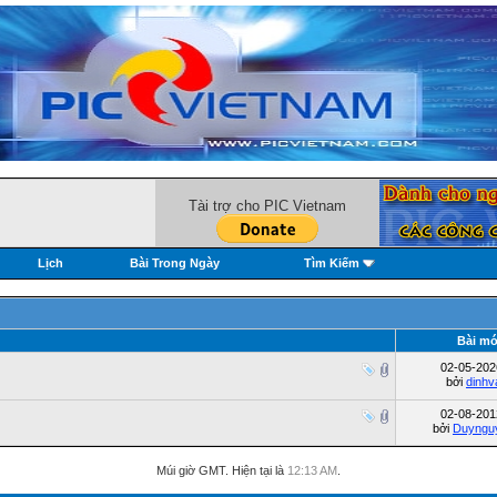
Tài trợ cho PIC Vietnam
Lịch
Bài Trong Ngày
Tìm Kiếm
Bài mớ
02-05-20
bởi
dinh
02-08-20
bởi
Duyngu
Múi giờ GMT. Hiện tại là
12:13 AM
.