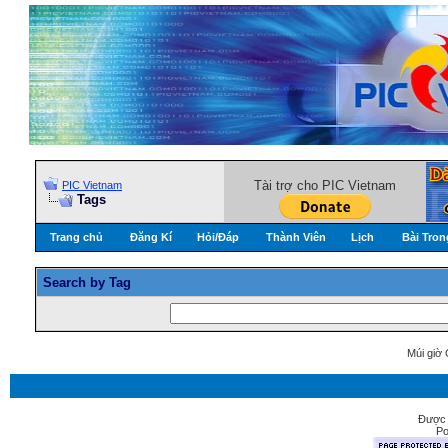
Tài trợ cho PIC Vietnam
PIC Vietnam
Tags
Trang chủ
Đăng Kí
Hỏi/Ðáp
Thành Viên
Lịch
Bài Tron
Search by Tag
Múi giờ 
Được 
Po