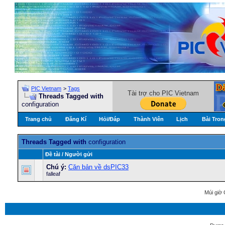
PIC Vietnam
>
Tags
Tài trợ cho PIC Vietnam
Threads Tagged with
configuration
Trang chủ
Đăng Kí
Hỏi/Ðáp
Thành Viên
Lịch
Bài Tron
Threads Tagged with
configuration
Ðề tài / Người gửi
Chú ý:
Căn bản về dsPIC33
falleaf
Múi giờ 