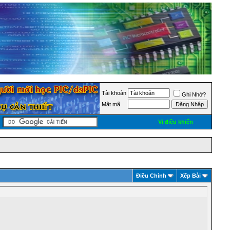
Tài khoản
Ghi Nhớ?
Mật mã
Vi điều khiển
Ðiều Chỉnh
Xếp Bài