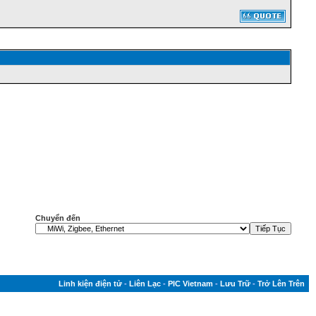
Chuyển đến
Linh kiện điện tử
-
Liên Lạc
-
PIC Vietnam
-
Lưu Trữ
-
Trở Lên Trên