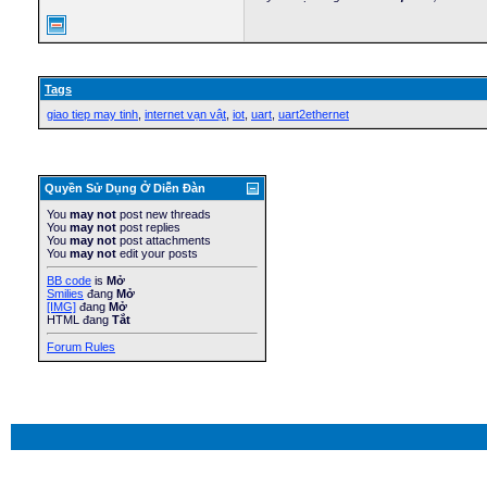
Tags
giao tiep may tinh
,
internet vạn vật
,
iot
,
uart
,
uart2ethernet
Quyền Sử Dụng Ở Diễn Ðàn
You
may not
post new threads
You
may not
post replies
You
may not
post attachments
You
may not
edit your posts
BB code
is
Mở
Smilies
đang
Mở
[IMG]
đang
Mở
HTML đang
Tắt
Forum Rules