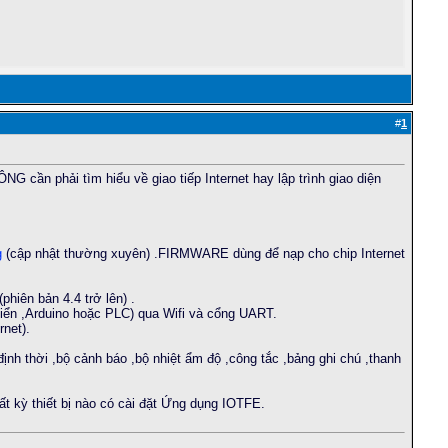
#
1
G cần phải tìm hiểu về giao tiếp Internet hay lập trình giao diện
g
(cập nhật thường xuyên) .FIRMWARE dùng để nạp cho chip Internet
hiên bản 4.4 trở lên) .
iển ,Arduino hoặc PLC) qua Wifi và cổng UART.
net).
ịnh thời ,bộ cảnh báo ,bộ nhiệt ẩm độ ,công tắc ,bảng ghi chú ,thanh
bất kỳ thiết bị nào có cài đặt Ứng dụng IOTFE.