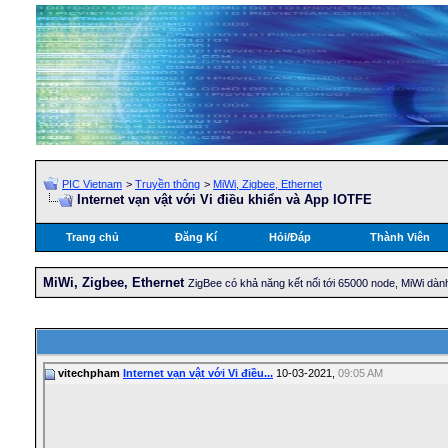
PIC Vietnam
>
Truyền thông
>
MiWi, Zigbee, Ethernet
Internet vạn vật với Vi điều khiển và App IOTFE
Trang chủ
Đăng Kí
Hỏi/Ðáp
Thành Viên
MiWi, Zigbee, Ethernet
ZigBee có khả năng kết nối tới 65000 node, MiWi dành
vitechpham
Internet vạn vật với Vi điều...
10-03-2021,
09:05 AM