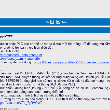
Prev
Next
 App IOTFE
 ,Arduino hoặc PLC bạn có thể tự tạo ra được một hệ thống IoT dễ dàng mà KHÔN
ra để hỗ trợ bạn thực hiện điều đó .
mặc định 1234
/store/apps/d...com.nhattu.iot
store/apps/d...m.nhattu.iotfe
U hướng dẫn sử dụng :
https://drive.google.com/file/d/14XF...ew?usp=sharin
 :
 khiển giám sát INTERNET VẠN VẬT (IOT) ,chạy trên hệ điều hành ANDROID (p
hư một CARD truyền thông để kết nối ứng dụng và bộ điều khiển (Vi điều kh
 chip ESP8266 (không giới hạn số lượng ,được đặt ở bất kỳ đâu có mạng Inter
 Tag điều khiển (tương tự hệ thống SCADA của PLC).
út nhấn ,khung hình ,khung kí tự ,biểu đồ ,bảng cơ sở dữ liệu ,camera ,bộ đ
chọn ,đèn báo ,bảng danh sách ,trang thiết kế .
 thước ,màu sắc ,hình ảnh ,Tag và một số thông số khác.
 '.tu' trong thư mục Bộ nhớ trong/IOTFE .File thiết kế có thể copy và mở trên 
tps://youtu.be/C7L_7yRVQW0
021 lúc
10:30 AM
.