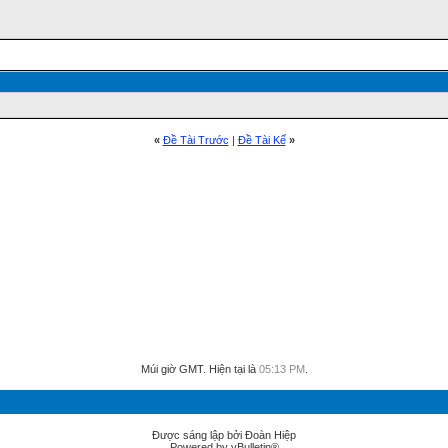
«
Ðề Tài Trước
|
Ðề Tài Kế
»
Múi giờ GMT. Hiện tại là
05:13 PM
.
Được sáng lập bởi Đoàn Hiệp
Powered by vBulletin®