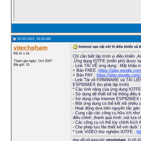
10-03-2021, 09:05 AM
vitechpham
Internet vạn vật với Vi điều khiển và
Đệ tử 1 túi
Chỉ cần biết lập trình vi điều khiển
.Ứng dụng IOTFE (miễn phí) được tạo 
Tham gia ngày: Oct 2007
Bài gửi: 15
- Link TẢI VỀ ứng dụng : Mật khẩu 
:
+ Bản FREE :
https://play.google.com
+ Bản PAY :
https://play.google.com/
- Link Tải về FIRMWARE và TÀI LIỆ
ESP8266EX (ko phải lập trình)
* Các tính năng của ứng dụng IOTFE
- Sử dụng để thiết kế hệ thống điều
- Sử dụng chip Internet ESP8266EX n
- Một ứng dụng có thể kết nối nhiều
- Hoạt động dựa trên nguyên tắc gán
- Cung cấp các công cụ hữu ích như n
điều chỉnh ,thanh quá trình ,nút lựa 
- Các công cụ có thể tùy chỉnh kích
- Cho phép lưu file thiết kế với đuôi
* Link VIDEO thử nghiệm IOTFE :
ht
thay đổi nội dung bởi:
vitechpham
, 11-05-2