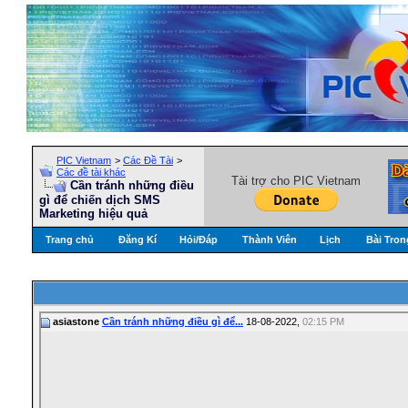
PIC Vietnam
>
Các Đề Tài
>
Các đề tài khác
Tài trợ cho PIC Vietnam
Cần tránh những điều
gì để chiến dịch SMS
Marketing hiệu quả
Trang chủ
Đăng Kí
Hỏi/Ðáp
Thành Viên
Lịch
Bài Tron
asiastone
Cần tránh những điều gì để...
18-08-2022,
02:15 PM