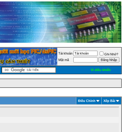
Tài khoản
Ghi Nhớ?
Mật mã
Vi điều khiển
Ðiều Chỉnh
Xếp Bài