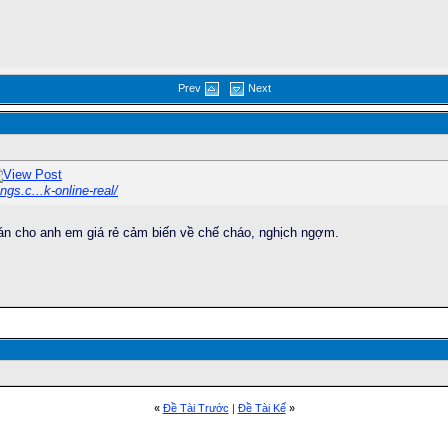
Prev
Next
gs.c...k-online-real/
 bán cho anh em giá rẻ cảm biến về chế cháo, nghịch ngợm.
«
Ðề Tài Trước
|
Ðề Tài Kế
»