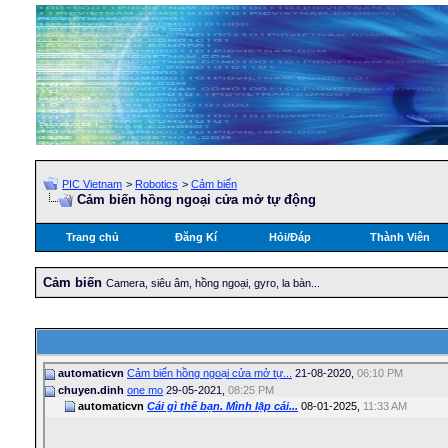
PIC Vietnam
>
Robotics
>
Cảm biến
Cảm biến hồng ngoại cửa mở tự động
Trang chủ
Đăng Kí
Hỏi/Ðáp
Thành Viên
Cảm biến
Camera, siêu âm, hồng ngoại, gyro, la bàn...
automaticvn
Cảm biến hồng ngoại cửa mở tự...
21-08-2020,
06:10 PM
chuyen.dinh
one mo
29-05-2021,
08:25 PM
automaticvn
Cái gì thế bạn. Mình lập cái...
08-01-2025,
11:33 AM