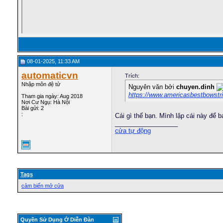
08-01-2025, 11:33 AM
automaticvn
Trích:
Nhập môn đệ tử
Nguyên văn bởi
chuyen.dinh
https://www.americasbestbowstrin
Tham gia ngày: Aug 2018
Nơi Cư Ngụ: Hà Nội
Bài gửi: 2
:
Cái gì thế bạn. Mình lập cái này để
__________________
cửa tự động
Tags
cảm biến mở cửa
Quyền Sử Dụng Ở Diễn Ðàn