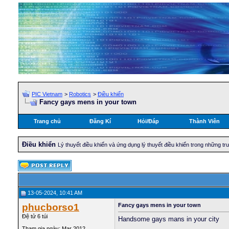
PIC Vietnam
>
Robotics
>
Điều khiển
Fancy gays mens in your town
Trang chủ
Đăng Kí
Hỏi/Ðáp
Thành Viên
Điều khiển
Lý thuyết điều khiển và ứng dụng lý thuyết điều khiển trong những t
13-05-2024, 10:41 AM
phucborso1
Fancy gays mens in your town
Đệ tử 6 túi
Handsome gays mans in your city
Tham gia ngày: Mar 2012