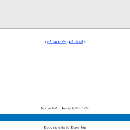
«
Ðề Tài Trước
|
Ðề Tài Kế
»
Múi giờ GMT. Hiện tại là
03:07 PM
.
Được sáng lập bởi Đoàn Hiệp