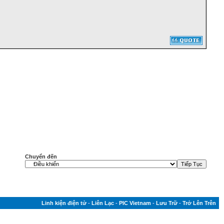
Chuyển đến
Linh kiện điện tử
-
Liên Lạc
-
PIC Vietnam
-
Lưu Trữ
-
Trở Lên Trên