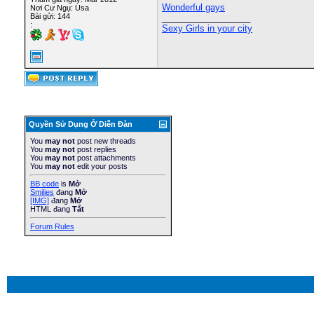
Wonderful gays
Nơi Cư Ngụ: Usa
Bài gửi: 144
__________________
:
Sexy Girls in your city
Quyền Sử Dụng Ở Diễn Ðàn
You
may not
post new threads
You
may not
post replies
You
may not
post attachments
You
may not
edit your posts
BB code
is
Mở
Smilies
đang
Mở
[IMG]
đang
Mở
HTML đang
Tắt
Forum Rules