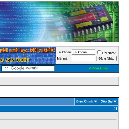
Tài khoản
Ghi Nhớ?
Mật mã
Vi điều khiển
Ðiều Chỉnh
Xếp Bài
#
1