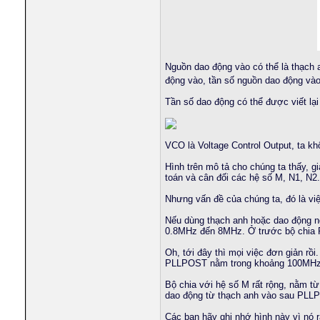
Nguồn dao động vào có thể là thạch 
động vào, tần số nguồn dao động và
Tần số dao động có thể được viết lại
VCO là Voltage Control Output, ta kh
Hình trên mô tả cho chúng ta thấy, g
toán và cân đối các hệ số M, N1, N2
Nhưng vấn đề của chúng ta, đó là việc
Nếu dùng thạch anh hoặc dao động 
0.8MHz đến 8MHz. Ở trước bộ chi
Oh, tới đây thì mọi việc đơn giản rồ
PLLPOST nằm trong khoảng 100MHz đ
Bộ chia với hệ số M rất rộng, nằm t
dao động từ thạch anh vào sau PLLP
Các bạn hãy ghi nhớ hình này vì nó r