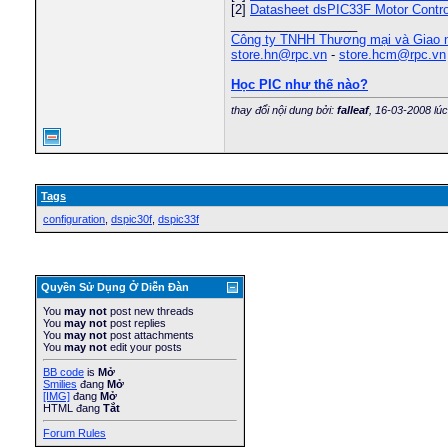
[2]
Datasheet dsPIC33F Motor Contro
__________________
Công ty TNHH Thương mại và Giao
store.hn@rpc.vn
-
store.hcm@rpc.vn
Học PIC như thế nào?
thay đổi nội dung bởi:
falleaf
, 16-03-2008 lú
Tags
configuration
,
dspic30f
,
dspic33f
Quyền Sử Dụng Ở Diễn Ðàn
You
may not
post new threads
You
may not
post replies
You
may not
post attachments
You
may not
edit your posts
BB code
is
Mở
Smilies
đang
Mở
[IMG]
đang
Mở
HTML đang
Tắt
Forum Rules