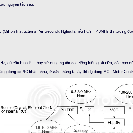
các nguyên tắc sau:
 (Million Instructions Per Second). Nghĩa là nếu FCY = 40MHz thì tương đ
80MHz, dù cấu hình PLL hay sử dụng nguồn dao động kiểu gì đi nữa, các bạn 
ừng dòng dsPIC khác nhau, ở đây chúng ta lấy thí dụ dòng MC - Motor Contr