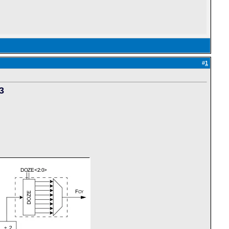
#
1
3