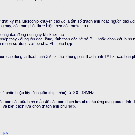
 thật kỹ mà Microchip khuyến cáo đó là tần số thạch anh hoặc nguồn dao độ
g này, các bạn phải thực hiện theo các bước sau:
dùng dao động nội ngay khi khởi tạo.
 phép thay đổi nguồn dao động, tính toán các hệ số PLL hoặc chọn cấu hình
h muốn sử dụng với bộ chia PLL phù hợp
uồn dao động là thạch anh 3MHz chứ không phải thạch anh 4MHz, các bạn ph
 4 chân hoặc lấy từ nguồn chip khác) từ 0.8 - 64MHz.
các bạn các cấu hình mẫu để các bạn chọn lựa cho các ứng dụng của mình. T
, và biết cách lựa chọn thạch anh phù hợp.
F FRM