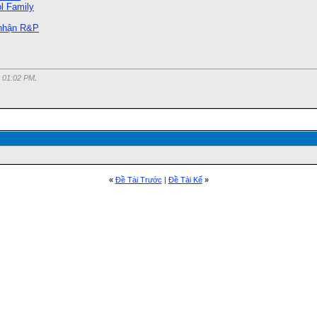
l Family
 nhận R&P
c
01:02 PM
.
«
Ðề Tài Trước
|
Ðề Tài Kế
»