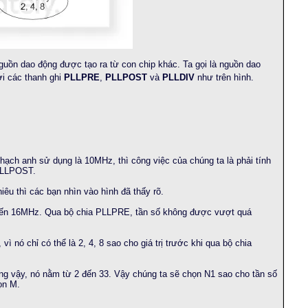
guồn dao động được tạo ra từ con chip khác. Ta gọi là nguồn dao
ởi các thanh ghi
PLLPRE
,
PLLPOST
và
PLLDIV
như trên hình.
hạch anh sử dụng là 10MHz, thì công việc của chúng ta là phải tính
 PLLPOST.
hiêu thì các bạn nhìn vào hình đã thấy rõ.
đến 16MHz. Qua bộ chia PLLPRE, tần số không được vượt quá
 nó chỉ có thể là 2, 4, 8 sao cho giá trị trước khi qua bộ chia
ũng vậy, nó nằm từ 2 đến 33. Vậy chúng ta sẽ chọn N1 sao cho tần số
ọn M.