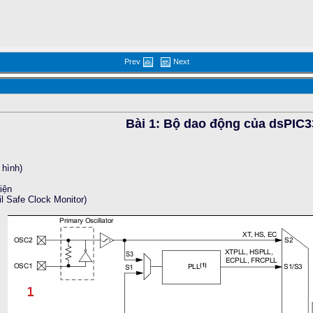
Prev
Next
Bài 1: Bộ dao động của dsPIC3
 hình)
iện
l Safe Clock Monitor)