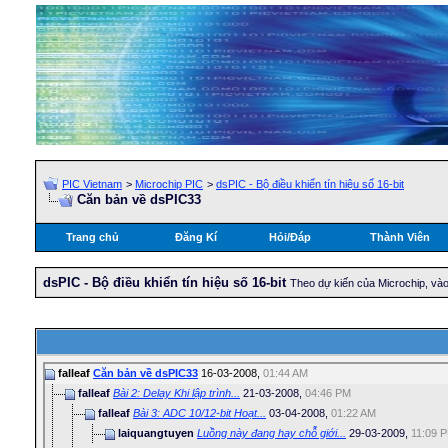
PIC Vietnam
>
Microchip PIC
>
dsPIC - Bộ điều khiển tín hiệu số 16-bit
Căn bản về dsPIC33
Trang chủ
Đăng Kí
Hỏi/Ðáp
Thành Viên
dsPIC - Bộ điều khiển tín hiệu số 16-bit
Theo dự kiến của Microchip, và
falleaf
Căn bản về dsPIC33
16-03-2008,
01:44 AM
falleaf
Bài 2: Delay Khi lập trình...
21-03-2008,
04:46 PM
falleaf
Bài 3: ADC 10/12-bit Hoạt...
03-04-2008,
01:22 AM
laiquangtuyen
Luồng này đang hay chỗ giới...
29-03-2009,
11:09 