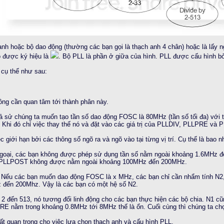
anh hoặc bộ dao động (thường các bạn gọi là thạch anh 4 chân) hoặc là lấy n
o được ký hiệu là
. Bộ PLL là phần ở giữa của hình. PLL được cấu hình b
 cụ thể như sau:
ông cần quan tâm tới thành phân này.
iả sử chúng ta muốn tạo tần số dao động FOSC là 80MHz (tần số tối đa) với t
. Khi đó chỉ việc thay thế nó và đặt vào các giá trị của PLLDIV, PLLPRE và
 giới hạn bởi các thông số ngõ ra và ngõ vào tại từng vị trí. Cụ thể là bao n
ngoại, các bạn không được phép sử dụng tần số nằm ngoài khoảng 1.6MHz 
a PLLPOST không được nằm ngoài khoảng 100MHz đến 200MHz.
i. Nếu các bạn muốn dao động FOSC là x MHz, các bạn chỉ cần nhẩm tính N2, vì
ến 200Mhz. Vậy là các bạn có một hệ số N2.
ừ 2 đến 513, nó tương đối linh động cho các bạn thực hiện các bộ chia. N1 c
RE nằm trong khoảng 0.8MHz tới 8MHz thế là ổn. Cuối cùng thì chúng ta ch
ất quan trọng cho việc lựa chọn thạch anh và cấu hình PLL.