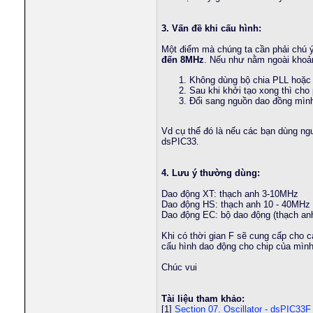
3. Vấn đề khi cấu hình:
Một điểm mà chúng ta cần phải chú ý
đến 8MHz
. Nếu như nằm ngoài khoản
Không dùng bộ chia PLL hoặc 
Sau khi khởi tạo xong thì cho
Đổi sang nguồn dao đồng mìn
Vd cụ thể đó là nếu các bạn dùng ng
dsPIC33.
4. Lưu ý thường dùng:
Dao động XT: thạch anh 3-10MHz
Dao động HS: thạch anh 10 - 40MHz
Dao động EC: bộ dao động (thạch anh
Khi có thời gian F sẽ cung cấp cho 
cấu hình dao động cho chip của mình
Chúc vui
Tài liệu tham khảo:
[1]
Section 07. Oscillator - dsPIC33