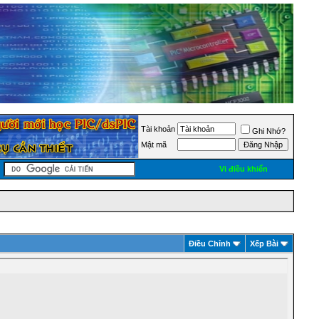
Tài khoản
Ghi Nhớ?
Mật mã
Vi điều khiển
Ðiều Chỉnh
Xếp Bài