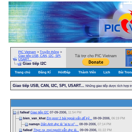
PIC Vietnam
>
Truyền thông
>
Tài trợ cho PIC Vietnam
Giao tiếp USB, CAN, I2C, SPI,
USART...
Giao tiếp I2C
Trang chủ
Đăng Kí
Hỏi/Ðáp
Thành Viên
Lịch
Bài Tron
Giao tiếp USB, CAN, I2C, SPI, USART...
Những giao tiếp được tích hợp t
falleaf
Giao tiếp I2C
07-09-2006,
11:54 PM
bien_van_khat
Em post 1 bài ngoài vấn để kỹ...
08-09-2006,
06:19 PM
namqn
Dân Anh đọc là "ai tu xi",...
08-09-2006,
07:14 PM
falleaf
Thực ra, mọi người vẫn đọc là...
09-09-2006,
01:22 PM