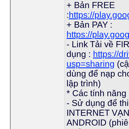
+ Bản FREE
:
https://play.go
+ Bản PAY :
https://play.goo
- Link Tải về 
dụng :
https://d
usp=sharing
(cậ
dùng để nạp cho
lập trình)
* Các tính năng
- Sử dụng để thi
INTERNET VẠN V
ANDROID (phiên 