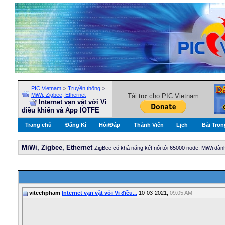
PIC Vietnam
>
Truyền thông
>
MiWi, Zigbee, Ethernet
Tài trợ cho PIC Vietnam
Internet vạn vật với Vi
điều khiển và App IOTFE
Trang chủ
Đăng Kí
Hỏi/Ðáp
Thành Viên
Lịch
Bài Tron
MiWi, Zigbee, Ethernet
ZigBee có khả năng kết nối tới 65000 node, MiWi dành
vitechpham
Internet vạn vật với Vi điều...
10-03-2021,
09:05 AM