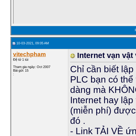
10-03-2021, 09:05 AM
vitechpham
Internet vạn vật
Đệ tử 1 túi
Chỉ cần biết lập
Tham gia ngày: Oct 2007
Bài gửi: 15
:
PLC bạn có thể 
dàng mà KHÔNG 
Internet hay lậ
(miễn phí) được 
đó .
- Link TẢI VỀ ứ