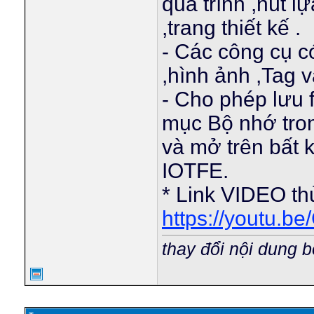
quá trình ,nút 
,trang thiết kế .
- Các công cụ c
,hình ảnh ,Tag 
- Cho phép lưu fi
mục Bộ nhớ tron
và mở trên bất k
IOTFE.
* Link VIDEO t
https://youtu.
thay đổi nội dung b