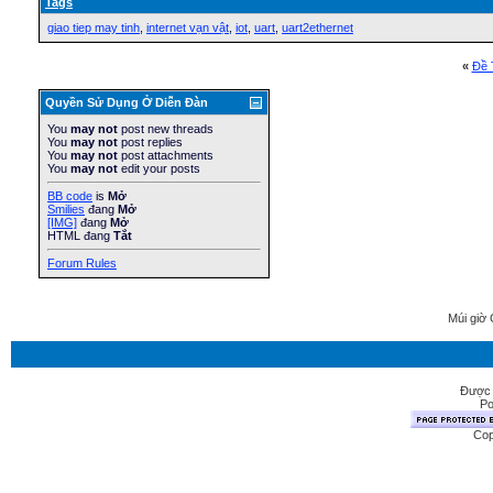
Tags
giao tiep may tinh
,
internet vạn vật
,
iot
,
uart
,
uart2ethernet
«
Ðề 
Quyền Sử Dụng Ở Diễn Ðàn
You
may not
post new threads
You
may not
post replies
You
may not
post attachments
You
may not
edit your posts
BB code
is
Mở
Smilies
đang
Mở
[IMG]
đang
Mở
HTML đang
Tắt
Forum Rules
Múi giờ 
Được 
Po
Cop