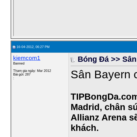
16-04-2012, 06:27 PM
kiemcom1
Bóng Đá >> Sân 
Banned
Sân Bayern c
Tham gia ngày: Mar 2012
Bài gửi: 287
:
TIPBongDa.com.
Madrid, chân s
Allianz Arena s
khách.