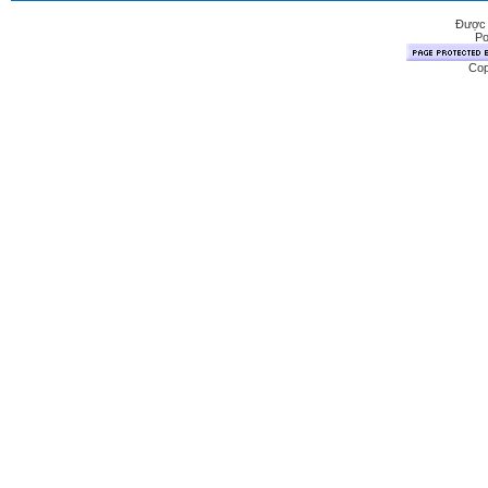
Được 
Po
Cop