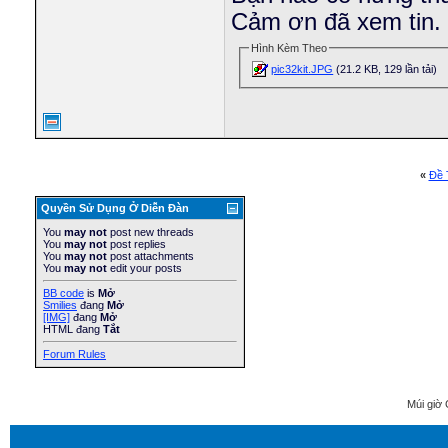
Cảm ơn đã xem tin.
Hình Kèm Theo
pic32kit.JPG
(21.2 KB, 129 lần tải)
«
Ðề 
Quyền Sử Dụng Ở Diễn Ðàn
You
may not
post new threads
You
may not
post replies
You
may not
post attachments
You
may not
edit your posts
BB code
is
Mở
Smilies
đang
Mở
[IMG]
đang
Mở
HTML đang
Tắt
Forum Rules
Múi giờ 