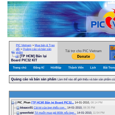
PIC Vietnam
>
Mua bán & Trao
đổi
>
Quảng cáo và bán sản
Tài trợ cho PIC Vietnam
phẩm
[TP HCM] Bán lại
Board PIC32 KIT
Trang chủ
Đăng Kí
Hỏi/Ðáp
Thành Viên
Lịch
Bài Tron
Quảng cáo và bán sản phẩm
Làm thế nào để giới thiệu và bán sản phẩm c
PIC_Phan
[TP HCM] Bán lại Board PIC32...
14-01-2010,
08:14 PM
bbaacc01
Cái kit của bạn thiếu con...
14-01-2010,
08:35 PM
greenfield
Tớ muốn mua giá 800k nếu bạn...
14-01-2010,
11:54 PM