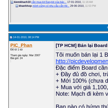
kiemkhach10
cần mua kit Easykit của bác...
17-01-2010,
11:18 AM
khanhhop
mình cũng có nhu cầu cần Kit...
29-06-2010,
11:53 PM
14-01-2010, 08:14 PM
PIC_Phan
[TP HCM] Bán lại Board
Đệ tử 1 túi
Tôi muốn bán lại 1 
Tham gia ngày: Mar 2007
Bài gửi: 24
http://picdevelopme
:
Đặc điểm Board cần
+ Đầy đủ đồ chơi, t
+ Mới 100% (chưa dù
+ Mua với giá 1,100
Note: Mạch đi kèm v
Bạn nào có hứng thú