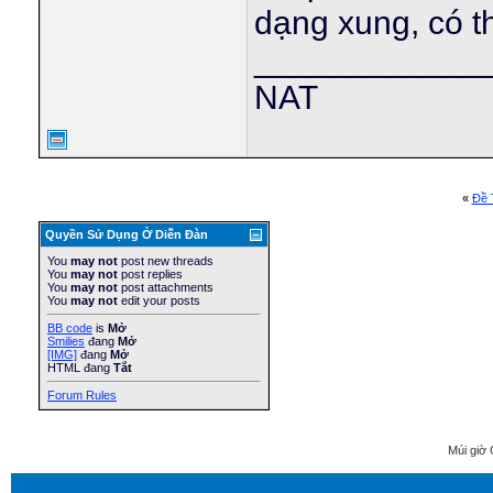
dạng xung, có 
____________
NAT
«
Ðề 
Quyền Sử Dụng Ở Diễn Ðàn
You
may not
post new threads
You
may not
post replies
You
may not
post attachments
You
may not
edit your posts
BB code
is
Mở
Smilies
đang
Mở
[IMG]
đang
Mở
HTML đang
Tắt
Forum Rules
Múi giờ 