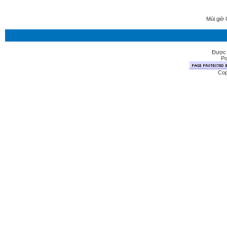
Múi giờ 
Được 
Po
Cop