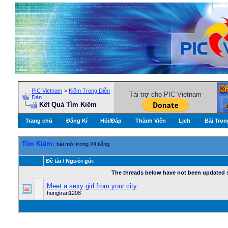
PIC Vietnam
>
Kiếm Trong Diễn
Tài trợ cho PIC Vietnam
Ðàn
Kết Quả Tìm Kiếm
Trang chủ
Đăng Kí
Hỏi/Ðáp
Thành Viên
Lịch
Bài Tron
Tìm Kiếm:
bài mới trong 24 tiếng
Ðề tài / Người gửi
The threads below have not been updated si
Meet a sexy girl from your city
hungtran1208