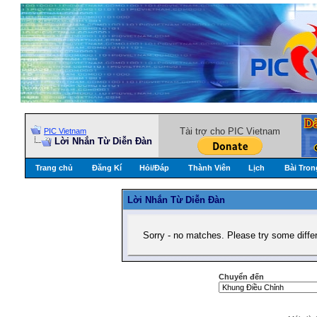
Tài trợ cho PIC Vietnam
PIC Vietnam
Lời Nhắn Từ Diễn Ðàn
Trang chủ
Đăng Kí
Hỏi/Ðáp
Thành Viên
Lịch
Bài Tron
Lời Nhắn Từ Diễn Ðàn
Sorry - no matches. Please try some diffe
Chuyển đến