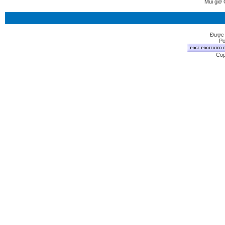
Múi giờ 
Được 
Po
Cop