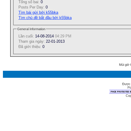
Tổng số bai:
0
Posts Per Day:
0
Tìm bài gửi bởi k55bka
Tìm chủ đề bắt đầu bởi k55bka
General Information
Lần cuối:
14-08-2014
04:29 PM
Tham gia ngày:
22-01-2013
Ðã giới thiệu:
0
Múi giờ 
Được 
Po
Cop