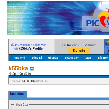
PIC Vietnam
>
Thành Viên
Tài trợ cho PIC Vietnam
k55bka's Profile
Trang chủ
Đăng Kí
Hỏi/Ðáp
Thành Viên
Lịch
Bài Tron
k55bka
Nhập môn đệ tử
Lần cuối:
14-08-2014
04:29 PM
Statistics
Tổng số bai