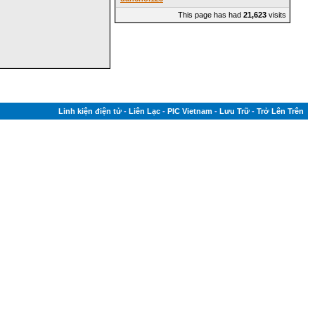
This page has had
21,623
visits
Linh kiện điện tử
-
Liên Lạc
-
PIC Vietnam
-
Lưu Trữ
-
Trở Lên Trên