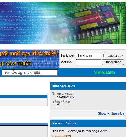
Tài khoản
Ghi Nhớ?
Mật mã
Vi điều khiển
Mini Statistics
Tham gia ngày
15-08-2019
Tổng số bai
7
Show All Statistics
Recent Visitors
The last 1 visitor(s) to this page were:
danchoi123