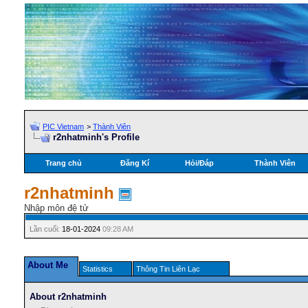
PIC Vietnam
>
Thành Viên
r2nhatminh's Profile
Trang chủ
Đăng Kí
Hỏi/Ðáp
Thành Viên
r2nhatminh
Nhập môn đệ tử
Lần cuối:
18-01-2024
09:28 AM
About Me
Statistics
Thông Tin Liên Lạc
About r2nhatminh