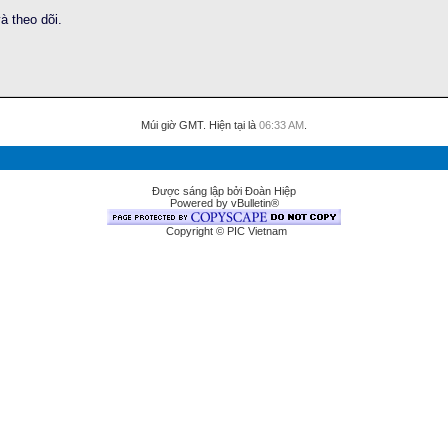
à theo dõi.
Múi giờ GMT. Hiện tại là
06:33 AM
.
Được sáng lập bởi Đoàn Hiệp
Powered by vBulletin®
Copyright © PIC Vietnam