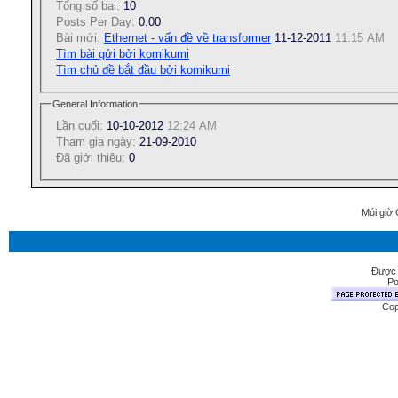
Tổng số bai:
10
Posts Per Day:
0.00
Bài mới:
Ethernet - vấn đề về transformer
11-12-2011
11:15 AM
Tìm bài gửi bởi komikumi
Tìm chủ đề bắt đầu bởi komikumi
General Information
Lần cuối:
10-10-2012
12:24 AM
Tham gia ngày:
21-09-2010
Ðã giới thiệu:
0
Múi giờ 
Được 
Po
Cop