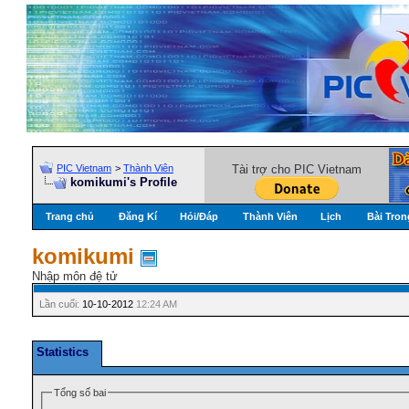
PIC Vietnam
>
Thành Viên
Tài trợ cho PIC Vietnam
komikumi's Profile
Trang chủ
Đăng Kí
Hỏi/Ðáp
Thành Viên
Lịch
Bài Tron
komikumi
Nhập môn đệ tử
Lần cuối:
10-10-2012
12:24 AM
Statistics
Tổng số bai