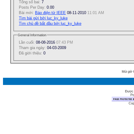
Tổng số bai:
7
Posts Per Day:
0.00
Bài mới:
Báo điện tử IEEE
08-11-2010
11:01 AM
Tìm bài gửi bởi luc_ky_luke
Tìm chủ đề bắt đầu bởi luc_ky_luke
General Information
Lần cuối:
08-08-2016
07:43 PM
Tham gia ngày:
04-03-2009
Ðã giới thiệu:
0
Múi giờ 
Được 
Po
Cop