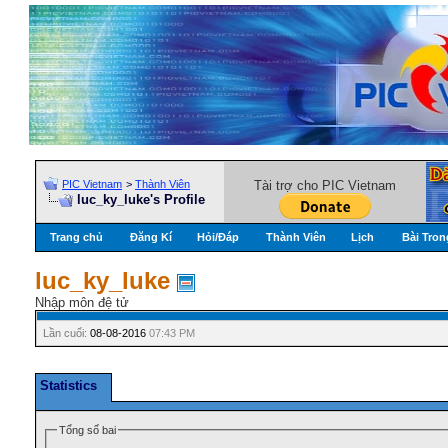
PIC Vietnam
>
Thành Viên
Tài trợ cho PIC Vietnam
luc_ky_luke's Profile
Trang chủ
Đăng Kí
Hỏi/Ðáp
Thành Viên
Lịch
Bài Tron
luc_ky_luke
Nhập môn đệ tử
Lần cuối:
08-08-2016
07:43 PM
Statistics
Tổng số bai