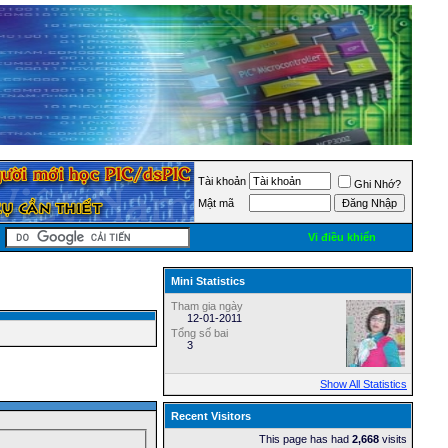
Tài khoản
Ghi Nhớ?
Mật mã
Vi điều khiển
Mini Statistics
Tham gia ngày
12-01-2011
Tổng số bai
3
Show All Statistics
Recent Visitors
This page has had
2,668
visits