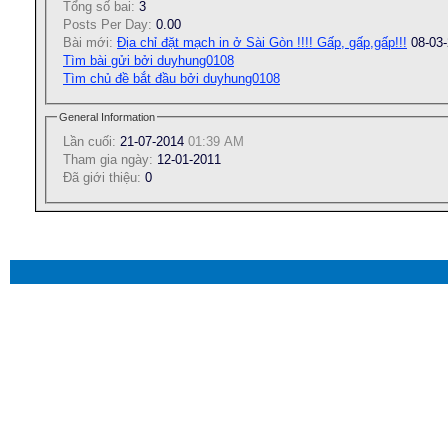
Tổng số bai:
3
Posts Per Day:
0.00
Bài mới:
Địa chỉ đặt mạch in ở Sài Gòn !!!! Gấp, gấp,gấp!!!
08-03
Tìm bài gửi bởi duyhung0108
Tìm chủ đề bắt đầu bởi duyhung0108
General Information
Lần cuối:
21-07-2014
01:39 AM
Tham gia ngày:
12-01-2011
Ðã giới thiệu:
0