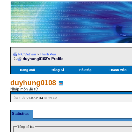
PIC Vietnam
>
Thành Viên
duyhung0108's Profile
Trang chủ
Đăng Kí
Hỏi/Ðáp
Thành Viên
duyhung0108
Nhập môn đệ tử
Lần cuối:
21-07-2014
01:39 AM
Statistics
Tổng số bai