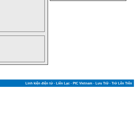
Linh kiện điện tử
-
Liên Lạc
-
PIC Vietnam
-
Lưu Trữ
-
Trở Lên Trên