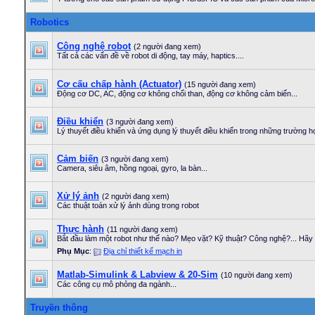
Robotics
Công nghệ robot
(2 người đang xem)
Tất cả các vấn đề về robot di động, tay máy, haptics....
Cơ cấu chấp hành (Actuator)
(15 người đang xem)
Động cơ DC, AC, động cơ không chổi than, động cơ không cảm biến...
Điều khiển
(3 người đang xem)
Lý thuyết điều khiển và ứng dụng lý thuyết điều khiển trong những trường h
Cảm biến
(3 người đang xem)
Camera, siêu âm, hồng ngoại, gyro, la bàn...
Xử lý ảnh
(2 người đang xem)
Các thuật toán xử lý ảnh dùng trong robot
Thực hành
(11 người đang xem)
Bắt đầu làm một robot như thế nào? Mẹo vặt? Kỹ thuật? Công nghệ?... Hãy b
Phụ Mục
:
Địa chỉ thiết kế mạch in
Matlab-Simulink & Labview & 20-Sim
(10 người đang xem)
Các công cụ mô phỏng đa ngành...
Truyền thông