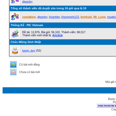
djwerley
Tổng số thành viên đã duyệt site trong 24 giờ qua là 10
comaking
,
djwerley
,
khanhbp
,
khongvinh123
,
knnhubi
,
Mr_Long
,
muath
Thống Kê - PIC Vietnam
Ðề tài: 12,876, Bài gửi: 56,102, Thành viên: 86,517
Thành viên mới nhất là:
Artclick
Chúc Mừng Sinh Nhật
luong_duy
(52)
Có bài mới đăng
Chưa có bài mới
Múi giờ 
Được 
Po
Cop