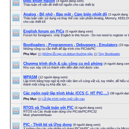
Điều khiển nguồn
(4 người đang xem)
Thảo luận về vấn đề thiết kế nguồn cho các thiết bị
Analog - Bộ nhớ - Bảo mật - Cảm biến nhiệt độ
(3 người đang
Thảo luận việc sử dụng và thay thế các sản phẩm Analog, Memory, KEELOG
cho các thiết kế
English forum on PICs
(5 người đang xem)
Forum for foreigners -only English in this forum - Do not need to register or 
Bootloaders - Programmers - Debuggers - Emulators
(23 ng
Những công cụ cần thiết để lập trình cho PIC/dsPIC
Phụ Mục
:
Những lỗi nạp và debug thường gặp
,
Tiny Bootloader
Chương trình dịch & các công cụ mô phỏng
(4 người đang xe
Khu vực này chỉ có thành viên diễn đàn mới được vào
MPASM
(12 người đang xem)
Lập trình bằng hợp ngữ là một việc làm vô cùng vất vả, tuy nhiên, để hiểu và
thành một công cụ khá đắc lực ...
Các ngôn ngữ lập trình khác (CCS C, HT PIC,...)
(38 người đa
Phụ Mục
:
Lỗi lập trình ngôn ngữ cấp cao
RTOS và Thuật toán với PIC
(6 người đang xem)
RTOS và Các thuật toán dùng cho PIC/dsPIC/PIC32
Mod: phamminhtuan
PIC - Thiết kế và Ứng dụng
(8 người đang xem)
Ý tưởng cho các sản phẩm sử dụng PIC/dsPIC và các sản phẩm của Micro