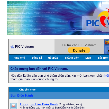
Tài trợ cho PIC Vietnam
PIC Vietnam
Trang chủ
Đăng Kí
Hỏi/Ðáp
Thành Viên
Lịch
Bài Tron
Chào mừng bạn đến với PIC Vietnam.
Nếu đây là lần đầu bạn ghé thăm diễn đàn, xin mời bạn xem phần
hỏ
tham gia thảo luận cùng chúng tôi.
Chuyên mục
Ban Điều Hành
Thông tin Ban Điều Hành
(3 người đang xem)
Những thông báo mới nhất từ Ban Điều Hành Diễn Đàn