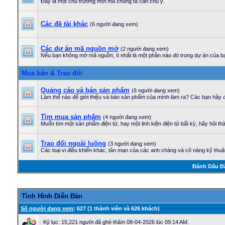
Đây là một chủ trương mới mà chúng ta cần chú ý.
Các đề tài khác
(6 người đang xem)
Các dự án mã nguồn mở
(2 người đang xem)
Nếu bạn không mở mã nguồn, ít nhất là một phần nào đó trong dự án của bạ
Mua bán & Trao đổi
Quảng cáo và bán sản phẩm
(6 người đang xem)
Làm thế nào để giới thiệu và bán sản phẩm của mình làm ra? Các bạn hãy đ
Tìm mua sản phẩm
(4 người đang xem)
Muốn tìm một sản phẩm điện tử, hay một linh kiện điện tử bất kỳ, hãy hỏi th
Trao đổi ngoài luồng
(3 người đang xem)
Các loại vi điều khiển khác, tản mạn của các anh chàng và cô nàng kỹ thuật 
Ðánh Dấu Ð
Tình Hình Diễn Ðàn
Số người đang xem
: 627 (1 thành viên và 626 khách)
Kỷ lục: 15,221 người đã ghé thăm 08-04-2026 lúc 09:14 AM.