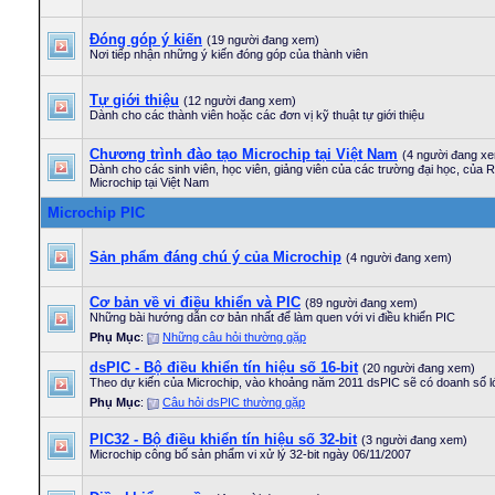
Đóng góp ý kiến
(19 người đang xem)
Nơi tiếp nhận những ý kiến đóng góp của thành viên
Tự giới thiệu
(12 người đang xem)
Dành cho các thành viên hoặc các đơn vị kỹ thuật tự giới thiệu
Chương trình đào tạo Microchip tại Việt Nam
(4 người đang x
Dành cho các sinh viên, học viên, giảng viên của các trường đại học, của R&
Microchip tại Việt Nam
Microchip PIC
Sản phẩm đáng chú ý của Microchip
(4 người đang xem)
Cơ bản về vi điều khiển và PIC
(89 người đang xem)
Những bài hướng dẫn cơ bản nhất để làm quen với vi điều khiển PIC
Phụ Mục
:
Những câu hỏi thường gặp
dsPIC - Bộ điều khiển tín hiệu số 16-bit
(20 người đang xem)
Theo dự kiến của Microchip, vào khoảng năm 2011 dsPIC sẽ có doanh số 
Phụ Mục
:
Câu hỏi dsPIC thường gặp
PIC32 - Bộ điều khiển tín hiệu số 32-bit
(3 người đang xem)
Microchip công bố sản phẩm vi xử lý 32-bit ngày 06/11/2007