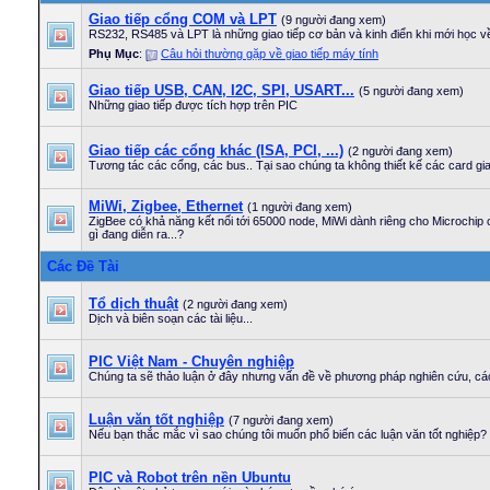
Giao tiếp cổng COM và LPT
(9 người đang xem)
RS232, RS485 và LPT là những giao tiếp cơ bản và kinh điển khi mới học về 
Phụ Mục
:
Câu hỏi thường gặp về giao tiếp máy tính
Giao tiếp USB, CAN, I2C, SPI, USART...
(5 người đang xem)
Những giao tiếp được tích hợp trên PIC
Giao tiếp các cổng khác (ISA, PCI, ...)
(2 người đang xem)
Tương tác các cổng, các bus.. Tại sao chúng ta không thiết kế các card gia
MiWi, Zigbee, Ethernet
(1 người đang xem)
ZigBee có khả năng kết nối tới 65000 node, MiWi dành riêng cho Microchip 
gì đang diễn ra...?
Các Đề Tài
Tổ dịch thuật
(2 người đang xem)
Dịch và biên soạn các tài liệu...
PIC Việt Nam - Chuyên nghiệp
Chúng ta sẽ thảo luận ở đây nhưng vấn đề về phương pháp nghiên cứu, cách
Luận văn tốt nghiệp
(7 người đang xem)
Nếu bạn thắc mắc vì sao chúng tôi muốn phổ biến các luận văn tốt nghiệp
PIC và Robot trên nền Ubuntu