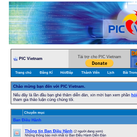
Tài trợ cho PIC Vietnam
PIC Vietnam
Trang chủ
Đăng Kí
Hỏi/Ðáp
Thành Viên
Lịch
Bài Tron
Chào mừng bạn đến với PIC Vietnam.
Nếu đây là lần đầu bạn ghé thăm diễn đàn, xin mời bạn xem phần
hỏ
tham gia thảo luận cùng chúng tôi.
Chuyên mục
Ban Điều Hành
Thông tin Ban Điều Hành
(2 người đang xem)
Những thông báo mới nhất từ Ban Điều Hành Diễn Đàn