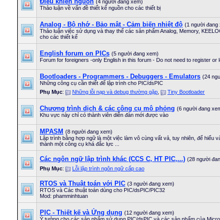
Điều khiển nguồn
(4 người đang xem)
Thảo luận về vấn đề thiết kế nguồn cho các thiết bị
Analog - Bộ nhớ - Bảo mật - Cảm biến nhiệt độ
(1 người đang
Thảo luận việc sử dụng và thay thế các sản phẩm Analog, Memory, KEELOG
cho các thiết kế
English forum on PICs
(5 người đang xem)
Forum for foreigners -only English in this forum - Do not need to register or 
Bootloaders - Programmers - Debuggers - Emulators
(24 ng
Những công cụ cần thiết để lập trình cho PIC/dsPIC
Phụ Mục
:
Những lỗi nạp và debug thường gặp
,
Tiny Bootloader
Chương trình dịch & các công cụ mô phỏng
(6 người đang xe
Khu vực này chỉ có thành viên diễn đàn mới được vào
MPASM
(8 người đang xem)
Lập trình bằng hợp ngữ là một việc làm vô cùng vất vả, tuy nhiên, để hiểu và
thành một công cụ khá đắc lực ...
Các ngôn ngữ lập trình khác (CCS C, HT PIC,...)
(28 người đa
Phụ Mục
:
Lỗi lập trình ngôn ngữ cấp cao
RTOS và Thuật toán với PIC
(3 người đang xem)
RTOS và Các thuật toán dùng cho PIC/dsPIC/PIC32
Mod: phamminhtuan
PIC - Thiết kế và Ứng dụng
(12 người đang xem)
Ý tưởng cho các sản phẩm sử dụng PIC/dsPIC và các sản phẩm của Micro