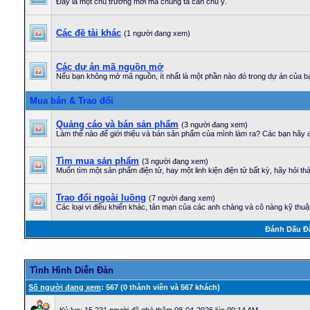
Đây là một chủ trương mới mà chúng ta cần chú ý.
Các đề tài khác
(1 người đang xem)
Các dự án mã nguồn mở
Nếu bạn không mở mã nguồn, ít nhất là một phần nào đó trong dự án của bạ
Mua bán & Trao đổi
Quảng cáo và bán sản phẩm
(3 người đang xem)
Làm thế nào để giới thiệu và bán sản phẩm của mình làm ra? Các bạn hãy đ
Tìm mua sản phẩm
(3 người đang xem)
Muốn tìm một sản phẩm điện tử, hay một linh kiện điện tử bất kỳ, hãy hỏi th
Trao đổi ngoài luồng
(7 người đang xem)
Các loại vi điều khiển khác, tản mạn của các anh chàng và cô nàng kỹ thuật 
Ðánh Dấu Ð
Tình Hình Diễn Ðàn
Số người đang xem
: 567 (0 thành viên và 567 khách)