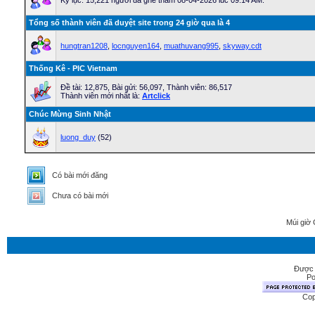
Kỷ lục: 15,221 người đã ghé thăm 08-04-2026 lúc 09:14 AM.
Tổng số thành viên đã duyệt site trong 24 giờ qua là 4
hungtran1208
,
locnguyen164
,
muathuvang995
,
skyway.cdt
Thống Kê - PIC Vietnam
Ðề tài: 12,875, Bài gửi: 56,097, Thành viên: 86,517
Thành viên mới nhất là:
Artclick
Chúc Mừng Sinh Nhật
luong_duy
(52)
Có bài mới đăng
Chưa có bài mới
Múi giờ 
Được 
Po
Cop