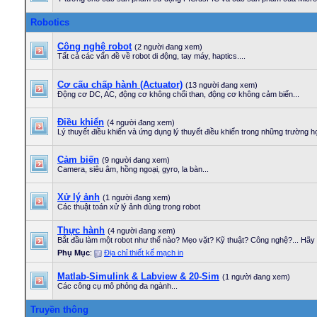
Robotics
Công nghệ robot
(2 người đang xem)
Tất cả các vấn đề về robot di động, tay máy, haptics....
Cơ cấu chấp hành (Actuator)
(13 người đang xem)
Động cơ DC, AC, động cơ không chổi than, động cơ không cảm biến...
Điều khiển
(4 người đang xem)
Lý thuyết điều khiển và ứng dụng lý thuyết điều khiển trong những trường h
Cảm biến
(9 người đang xem)
Camera, siêu âm, hồng ngoại, gyro, la bàn...
Xử lý ảnh
(1 người đang xem)
Các thuật toán xử lý ảnh dùng trong robot
Thực hành
(4 người đang xem)
Bắt đầu làm một robot như thế nào? Mẹo vặt? Kỹ thuật? Công nghệ?... Hãy b
Phụ Mục
:
Địa chỉ thiết kế mạch in
Matlab-Simulink & Labview & 20-Sim
(1 người đang xem)
Các công cụ mô phỏng đa ngành...
Truyền thông