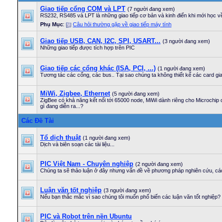
Giao tiếp cổng COM và LPT
(7 người đang xem)
RS232, RS485 và LPT là những giao tiếp cơ bản và kinh điển khi mới học về 
Phụ Mục
:
Câu hỏi thường gặp về giao tiếp máy tính
Giao tiếp USB, CAN, I2C, SPI, USART...
(3 người đang xem)
Những giao tiếp được tích hợp trên PIC
Giao tiếp các cổng khác (ISA, PCI, ...)
(1 người đang xem)
Tương tác các cổng, các bus.. Tại sao chúng ta không thiết kế các card gia
MiWi, Zigbee, Ethernet
(5 người đang xem)
ZigBee có khả năng kết nối tới 65000 node, MiWi dành riêng cho Microchip 
gì đang diễn ra...?
Các Đề Tài
Tổ dịch thuật
(1 người đang xem)
Dịch và biên soạn các tài liệu...
PIC Việt Nam - Chuyên nghiệp
(2 người đang xem)
Chúng ta sẽ thảo luận ở đây nhưng vấn đề về phương pháp nghiên cứu, cách
Luận văn tốt nghiệp
(3 người đang xem)
Nếu bạn thắc mắc vì sao chúng tôi muốn phổ biến các luận văn tốt nghiệp
PIC và Robot trên nền Ubuntu