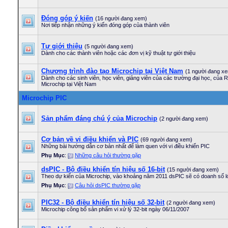
Đóng góp ý kiến
(16 người đang xem)
Nơi tiếp nhận những ý kiến đóng góp của thành viên
Tự giới thiệu
(5 người đang xem)
Dành cho các thành viên hoặc các đơn vị kỹ thuật tự giới thiệu
Chương trình đào tạo Microchip tại Việt Nam
(1 người đang x
Dành cho các sinh viên, học viên, giảng viên của các trường đại học, của R&
Microchip tại Việt Nam
Microchip PIC
Sản phẩm đáng chú ý của Microchip
(2 người đang xem)
Cơ bản về vi điều khiển và PIC
(69 người đang xem)
Những bài hướng dẫn cơ bản nhất để làm quen với vi điều khiển PIC
Phụ Mục
:
Những câu hỏi thường gặp
dsPIC - Bộ điều khiển tín hiệu số 16-bit
(15 người đang xem)
Theo dự kiến của Microchip, vào khoảng năm 2011 dsPIC sẽ có doanh số 
Phụ Mục
:
Câu hỏi dsPIC thường gặp
PIC32 - Bộ điều khiển tín hiệu số 32-bit
(2 người đang xem)
Microchip công bố sản phẩm vi xử lý 32-bit ngày 06/11/2007