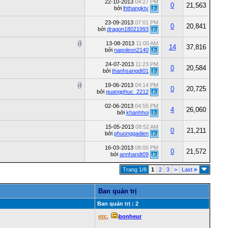
22-10-2013
04:27 PM
0
21,563
bởi
lhthangktv
23-09-2013
07:01 PM
0
20,841
bởi
dragon18021993
13-08-2013
11:00 AM
14
37,816
bởi
napoleon2140
24-07-2013
11:23 PM
0
20,584
bởi
thanhsangdt01
19-06-2013
04:14 PM
0
20,725
bởi
quangphuc_2212
02-06-2013
04:55 PM
4
26,060
bởi
khanhhoi
15-05-2013
08:52 AM
0
21,211
bởi
phuonggadien
16-03-2013
08:00 PM
0
21,572
bởi
annhandt09
Trang 1/8
1
2
3
>
Last
»
Ban quản trị
Ban quản trị : 2
ntc
,
bonheur