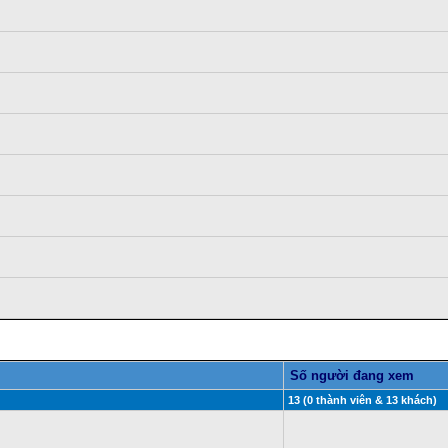
Số người đang xem
13 (0 thành viên & 13 khách)