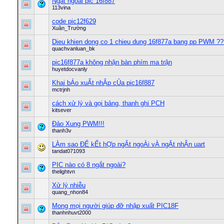
Ngắt ngoài pic 16f887
113vina
code pic12f629
Xuân_Trường
Dieu khien dong co 1 chieu dung 16f877a bang pp PWM ??
quachvanluan_bk
pic16f877a không nhận bàn phím ma trận
huyetdocvanly
Khai bÁo xuẤt nhẬp cỦa pic16f887
mctrjnh
cách xử lý và gọi bảng, thanh ghi PCH
kitsever
Đảo Xung PWM!!!
thanh3v
LÀm sao ĐỂ kẾt hỢp ngẮt ngoÀi vÀ ngẮt nhẬn uart
tandat071093
PIC nào có 8 ngắt ngoài?
thelightvn
Xử lý nhiễu
quang_nhon84
Mong mọi người giúp đỡ nhập xuất PIC18F
thanhnhuvt2000