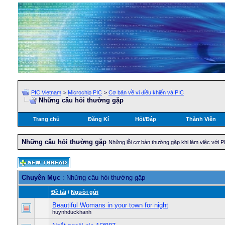
PIC Vietnam
>
Microchip PIC
>
Cơ bản về vi điều khiển và PIC
Những câu hỏi thường gặp
Trang chủ
Đăng Kí
Hỏi/Ðáp
Thành Viên
Những câu hỏi thường gặp
Những lỗi cơ bản thường gặp khi làm việc với
Chuyên Mục
: Những câu hỏi thường gặp
Ðề tài
/
Người gửi
Beautiful Womans in your town for night
huynhduckhanh