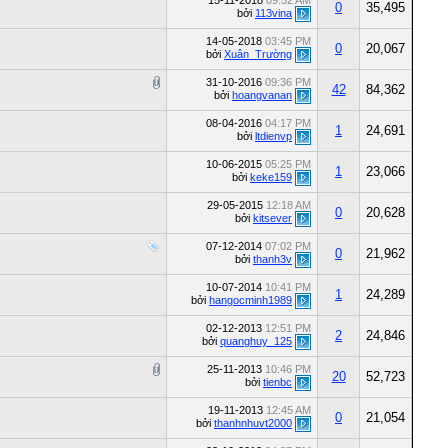
15-11-2018
09:52 AM
0
35,495
bởi
113vina
14-05-2018
03:45 PM
0
20,067
bởi
Xuân_Trường
31-10-2016
09:36 PM
42
84,362
bởi
hoangvanan
08-04-2016
04:17 PM
1
24,691
bởi
ltdienvp
10-06-2015
05:25 PM
1
23,066
bởi
keke159
29-05-2015
12:18 AM
0
20,628
bởi
kitsever
07-12-2014
07:02 PM
0
21,962
bởi
thanh3v
10-07-2014
10:41 PM
1
24,289
bởi
hangocminh1989
02-12-2013
12:51 PM
2
24,846
bởi
quanghuy_125
25-11-2013
10:46 PM
20
52,723
bởi
tienbc
19-11-2013
12:45 AM
0
21,054
bởi
thanhnhuvt2000