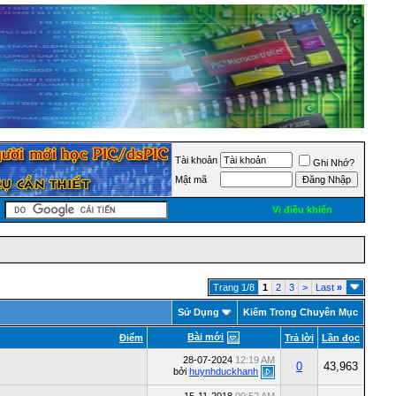
Tài khoản
Ghi Nhớ?
Mật mã
Vi điều khiển
Trang 1/8
1
2
3
>
Last
»
Sử Dụng
Kiếm Trong Chuyên Mục
Bài mới
Ðiểm
Trả lời
Lần đọc
28-07-2024
12:19 AM
0
43,963
bởi
huynhduckhanh