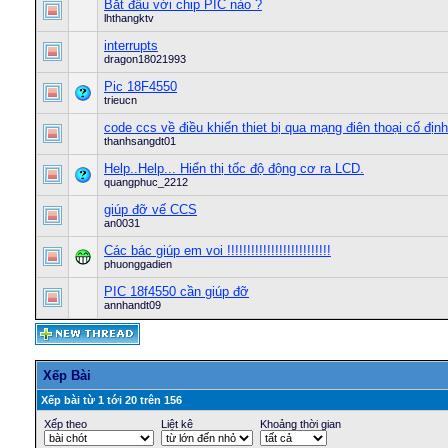
Bắt đầu với chip PIC nào ?
lhthangktv
interrupts
dragon18021993
Pic 18F4550
trieucn
code ccs về điều khiển thiet bị qua mạng điên thoại cố định
thanhsangdt01
Help..Help... Hiển thị tốc độ động cơ ra LCD.
quangphuc_2212
giúp đỡ vế CCS
an0031
Các bác giúp em voi !!!!!!!!!!!!!!!!!!!!!!!!!!
phuonggadien
PIC 18f4550 cần giúp đỡ
annhandt09
Xếp Bài
Xếp bài từ 1 tới 20 trên 156
Xếp theo
Liệt kê
Khoảng thời gian