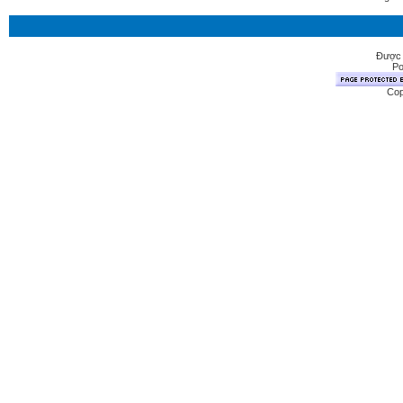
Được 
Po
Cop