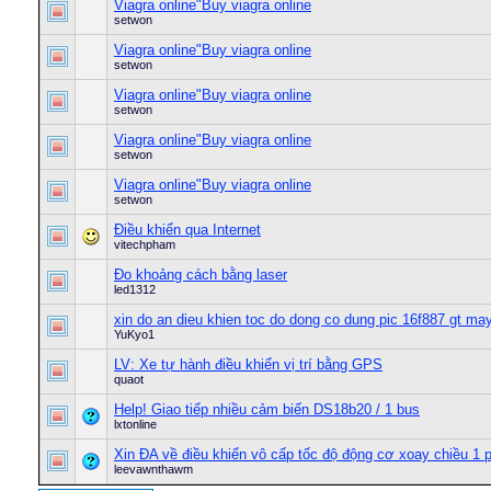
Viagra online"Buy viagra online
setwon
Viagra online"Buy viagra online
setwon
Viagra online"Buy viagra online
setwon
Viagra online"Buy viagra online
setwon
Viagra online"Buy viagra online
setwon
Điều khiển qua Internet
vitechpham
Đo khoảng cách bằng laser
led1312
xin do an dieu khien toc do dong co dung pic 16f887 gt ma
YuKyo1
LV: Xe tự hành điều khiển vị trí bằng GPS
quaot
Help! Giao tiếp nhiều cảm biến DS18b20 / 1 bus
lxtonline
Xin ĐA về điều khiển vô cấp tốc độ động cơ xoay chiều 1 
leevawnthawm