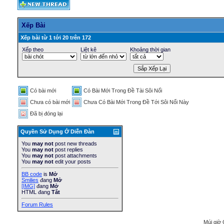
Xếp Bài
Xếp bài từ 1 tới 20 trên 172
Xếp theo
Liệt kê
Khoảng thời gian
Có bài mới
Có Bài Mới Trong Ðề Tài Sôi Nổi
Chưa có bài mới
Chưa Có Bài Mới Trong Ðề Tới Sôi Nổi Này
Ðã bị đóng lại
Quyền Sử Dụng Ở Diễn Ðàn
You
may not
post new threads
You
may not
post replies
You
may not
post attachments
You
may not
edit your posts
BB code
is
Mở
Smilies
đang
Mở
[IMG]
đang
Mở
HTML đang
Tắt
Forum Rules
Múi giờ 