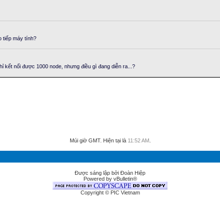
 tiếp máy tính?
ỉ kết nối được 1000 node, nhưng điều gì đang diễn ra...?
Múi giờ GMT. Hiện tại là
11:52 AM
.
Được sáng lập bởi Đoàn Hiệp
Powered by vBulletin®
Copyright © PIC Vietnam