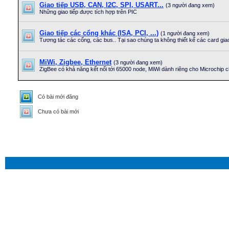
Giao tiếp USB, CAN, I2C, SPI, USART...
(3 người đang xem)
Những giao tiếp được tích hợp trên PIC
Giao tiếp các cổng khác (ISA, PCI, ...)
(1 người đang xem)
Tương tác các cổng, các bus.. Tại sao chúng ta không thiết kế các card giao
MiWi, Zigbee, Ethernet
(3 người đang xem)
ZigBee có khả năng kết nối tới 65000 node, MiWi dành riêng cho Microchip ch
Có bài mới đăng
Chưa có bài mới