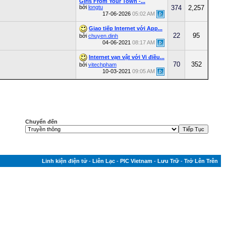
Girls From Your Town -...
bởi
longtu
374
2,257
17-06-2026
05:02 AM
Giao tiếp Internet với App...
22
95
bởi
chuyen.dinh
04-06-2021
08:17 AM
Internet vạn vật với Vi điều...
70
352
bởi
vitechpham
10-03-2021
09:05 AM
Chuyển đến
Linh kiện điện tử
-
Liên Lạc
-
PIC Vietnam
-
Lưu Trữ
-
Trở Lên Trên