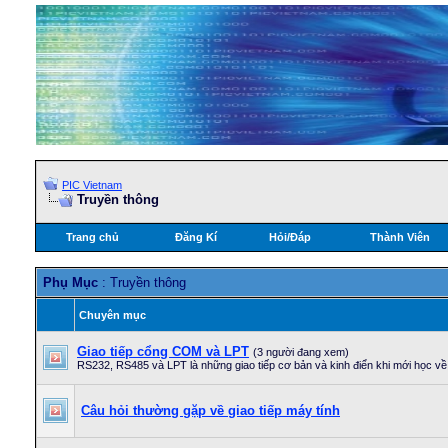
PIC Vietnam
Truyền thông
Trang chủ
Đăng Kí
Hỏi/Ðáp
Thành Viên
Phụ Mục
: Truyền thông
Chuyên mục
Giao tiếp cổng COM và LPT
(3 người đang xem)
RS232, RS485 và LPT là những giao tiếp cơ bản và kinh điển khi mới học về v
Câu hỏi thường gặp về giao tiếp máy tính