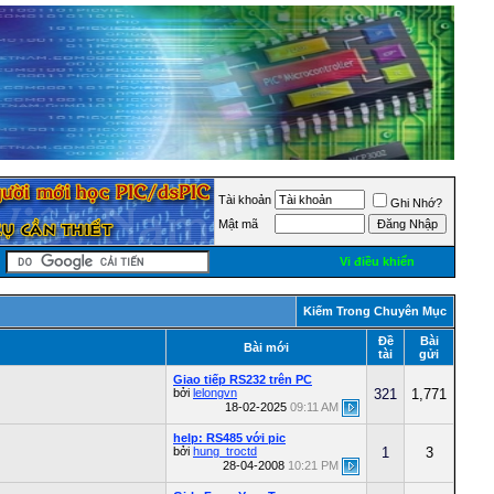
Tài khoản
Ghi Nhớ?
Mật mã
Vi điều khiển
Kiếm Trong Chuyên Mục
Ðề
Bài
Bài mới
tài
gửi
Giao tiếp RS232 trên PC
bởi
lelongvn
321
1,771
18-02-2025
09:11 AM
help: RS485 với pic
bởi
hung_troctd
1
3
28-04-2008
10:21 PM