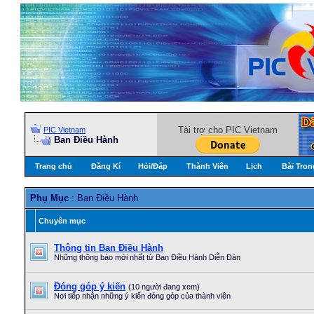
Tài trợ cho PIC Vietnam
PIC Vietnam
Ban Điều Hành
Trang chủ
Đăng Kí
Hỏi/Ðáp
Thành Viên
Lịch
Bài Tron
Phụ Mục
: Ban Điều Hành
Chuyên mục
Thông tin Ban Điều Hành
Những thông báo mới nhất từ Ban Điều Hành Diễn Đàn
Đóng góp ý kiến
(10 người đang xem)
Nơi tiếp nhận những ý kiến đóng góp của thành viên