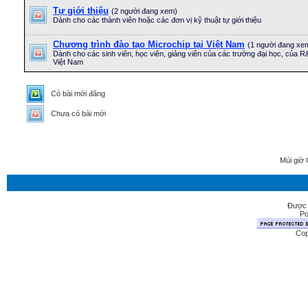
Tự giới thiệu
(2 người đang xem)
Dành cho các thành viên hoặc các đơn vị kỹ thuật tự giới thiệu
Chương trình đào tạo Microchip tại Việt Nam
(1 người đang xe
Dành cho các sinh viên, học viên, giảng viên của các trường đại học, của R&P
Việt Nam
Có bài mới đăng
Chưa có bài mới
Múi giờ 
Được 
Po
Cop