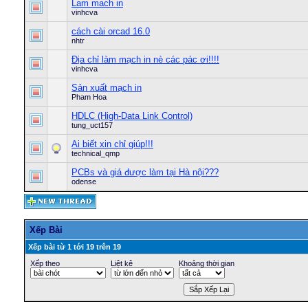
Lam mach in
vinhcva
cách cài orcad 16.0
nhtr
Địa chỉ làm mạch in nè các pác ơi!!!!
vinhcva
Sản xuất mạch in
Pham Hoa
HDLC (High-Data Link Control)
tung_uct157
Ai biết xin chỉ giúp!!!
technical_qmp
PCBs và giá được làm tại Hà nội???
odense
Xếp Bài
Xếp bài từ 1 tới 19 trên 19
Xếp theo
Liệt kê
Khoảng thời gian