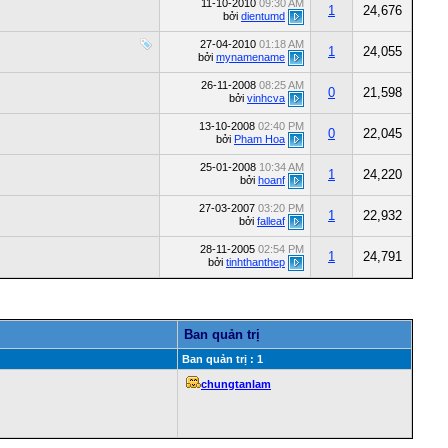
11-10-2010
09:30 AM
1
24,676
bởi
dientumd
27-04-2010
01:18 AM
1
24,055
bởi
mynamename
26-11-2008
08:25 AM
0
21,598
bởi
vinhcva
13-10-2008
02:40 PM
0
22,045
bởi
Pham Hoa
25-01-2008
10:34 AM
1
24,220
bởi
hoanf
27-03-2007
03:20 PM
1
22,932
bởi
falleaf
28-11-2005
02:54 PM
1
24,791
bởi
tinhthanthep
Ban quản trị
Ban quản trị : 1
chungtanlam