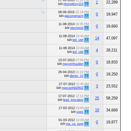
27-10-2015
12:12 PM
1
22,289
bởi
phongthuy113
08-09-2015
02:19 PM
0
19,947
bởi
giacongmach
11-08-2014
04:35 PM
0
19,660
bởi
etechpcb
11-08-2014
10:45 AM
14
47,097
bởi
led_viet
11-08-2014
10:40 AM
4
28,211
bởi
led_viet
13-07-2013
07:09 PM
0
18,833
bởi
nguyenhuutien
29-04-2013
01:22 PM
0
19,250
bởi
dientu_12
27-07-2012
11:45 AM
3
23,552
bởi
ngocanhld2802
17-07-2012
12:12 PM
25
58,259
bởi
lead_inovation
17-03-2012
03:05 AM
10
34,669
bởi
sges
01-03-2012
10:49 AM
0
19,877
bởi
ma_ca_tung