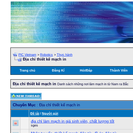
PIC Vietnam
>
Robotics
>
Thực hành
Địa chỉ thiết kế mạch in
Trang chủ
Đăng Kí
Hỏi/Ðáp
Thành Viên
Địa chỉ thiết kế mạch in
Danh sách những nơi làm mạch in từ Nam ra Bắc
Chuyên Mục
: Địa chỉ thiết kế mạch in
Ðề tài
/
Người gửi
địa chỉ làm mạch in giá sinh viên, chất lượng tốt
sges