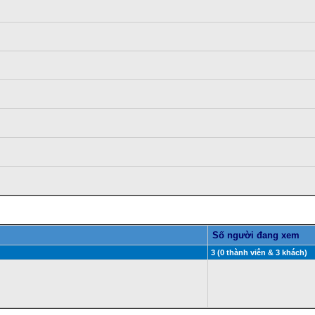
Số người đang xem
3 (0 thành viên & 3 khách)