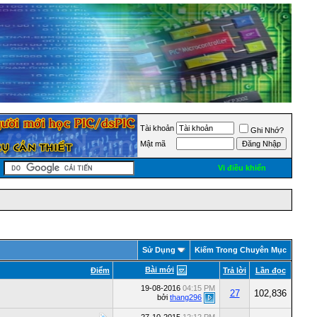
Tài khoản
Ghi Nhớ?
Mật mã
Vi điều khiển
Sử Dụng
Kiếm Trong Chuyên Mục
Bài mới
Ðiểm
Trả lời
Lần đọc
19-08-2016
04:15 PM
27
102,836
bởi
thang296