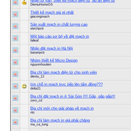
Nhận tư vấn, thiết kế mạch điện tử, đồ án điện tử
DientuHomeOS
Thiết kế mạch giá rẻ nhất
giacongmach
Sản xuất mạch in chất lượng cao
etechpcb
Một báo cáo sơ bộ về đặt mạch in
falleaf
Nhận đặt mạch in Hà Nội
baoanpcb
Nhóm thiết kế Micro Design
nguyenhuutien
Địa chỉ làm mạch điện tử cho sinh viên
dientu_12
tìm chỗ in mạch trực tiếp lên tấm đồng???
delta21
Địa chỉ đặt mạch in ở Sài Gòn !!!! Gấp, gấp,gấp!!!
zero_cd
Địa chỉ mới cho giải pháp về mạch in
ntc
Địa chỉ làm mạch in giá phải chăng
ma_ca_tung