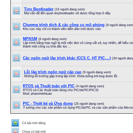
Tiny Bootloader
(15 người đang xem)
Mọi vấn đề liên quan tinybootloader sẽ được tổng hợp ở đây.
Chương trình dịch & các công cụ mô phỏng
(9 người đang xem
Khu vực này chỉ có thành viên diễn đàn mới được vào
MPASM
(6 người đang xem)
Lập trình bằng hợp ngữ là một việc làm vô cùng vất vả, tuy nhiên, để hiểu và 
thành một công cụ khá đắc lực ...
Các ngôn ngữ lập trình khác (CCS C, HT PIC,...)
(34 người đan
Lỗi lập trình ngôn ngữ cấp cao
(9 người đang xem)
Những lỗi trường gặp trong lập trình. Khóa luồng khi bug được lỗi.
RTOS và Thuật toán với PIC
(4 người đang xem)
RTOS và Các thuật toán dùng cho PIC/dsPIC/PIC32
Mod: phamminhtuan
PIC - Thiết kế và Ứng dụng
(25 người đang xem)
Ý tưởng cho các sản phẩm sử dụng PIC/dsPIC và các sản phẩm của Microc
Có bài mới đăng
Chưa có bài mới