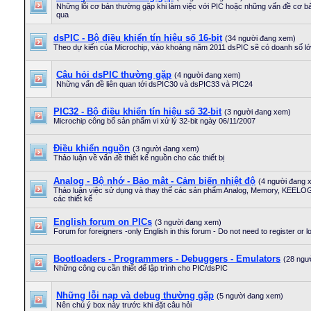
Những lỗi cơ bản thường gặp khi làm việc với PIC hoặc những vấn đề cơ 
qua
dsPIC - Bộ điều khiển tín hiệu số 16-bit
(34 người đang xem)
Theo dự kiến của Microchip, vào khoảng năm 2011 dsPIC sẽ có doanh số l
Câu hỏi dsPIC thường gặp
(4 người đang xem)
Những vấn đề liên quan tới dsPIC30 và dsPIC33 và PIC24
PIC32 - Bộ điều khiển tín hiệu số 32-bit
(3 người đang xem)
Microchip công bố sản phẩm vi xử lý 32-bit ngày 06/11/2007
Điều khiển nguồn
(3 người đang xem)
Thảo luận về vấn đề thiết kế nguồn cho các thiết bị
Analog - Bộ nhớ - Bảo mật - Cảm biến nhiệt độ
(4 người đang 
Thảo luận việc sử dụng và thay thế các sản phẩm Analog, Memory, KEELOG 
các thiết kế
English forum on PICs
(3 người đang xem)
Forum for foreigners -only English in this forum - Do not need to register or l
Bootloaders - Programmers - Debuggers - Emulators
(28 ngư
Những công cụ cần thiết để lập trình cho PIC/dsPIC
Những lỗi nạp và debug thường gặp
(5 người đang xem)
Nên chú ý box này trước khi đặt câu hỏi