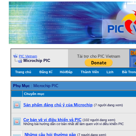
Tài trợ cho PIC Vietnam
PIC Vietnam
Microchip PIC
Trang chủ
Đăng Kí
Hỏi/Ðáp
Thành Viên
Lịch
Bài Tron
Phụ Mục
: Microchip PIC
Chuyên mục
Sản phẩm đáng chú ý của Microchip
(7 người đang xem)
Cơ bản về vi điều khiển và PIC
(102 người đang xem)
Những bài hướng dẫn cơ bản nhất để làm quen với vi điều khiển PIC
Những câu hỏi thường gặp
(7 người đang xem)