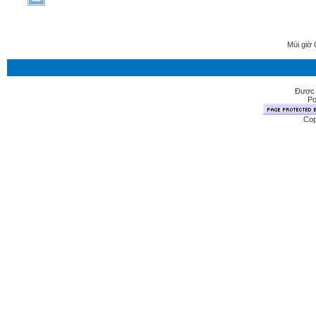
Múi giờ 
Được 
Po
Cop