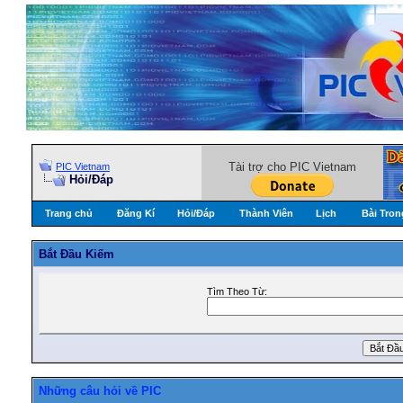
Tài trợ cho PIC Vietnam
PIC Vietnam
Hỏi/Ðáp
Trang chủ
Đăng Kí
Hỏi/Ðáp
Thành Viên
Lịch
Bài Tron
Bắt Ðầu Kiếm
Tìm Theo Từ:
Những câu hỏi về PIC