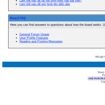
Làm thế nào để tải file đính kèm vào bài viết?
Làm thế nào để gửi hình lên diễn đàn
Board FAQ
Here you can find answers to questions about how the board works. Us
General Forum Usage
User Profile Features
Reading and Posting Messages
Múi giờ 
Được 
Po
Cop