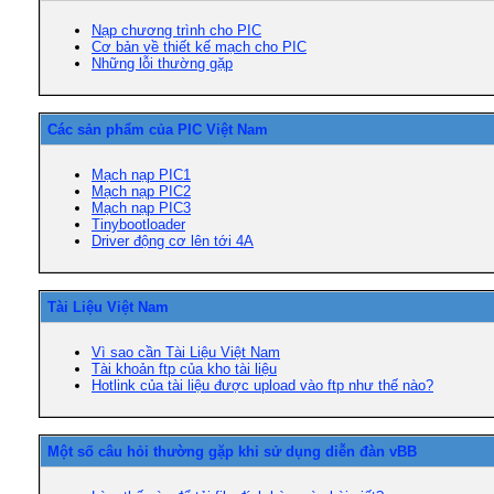
Nạp chương trình cho PIC
Cơ bản về thiết kế mạch cho PIC
Những lỗi thường gặp
Các sản phẩm của PIC Việt Nam
Mạch nạp PIC1
Mạch nạp PIC2
Mạch nạp PIC3
Tinybootloader
Driver động cơ lên tới 4A
Tài Liệu Việt Nam
Vì sao cần Tài Liệu Việt Nam
Tài khoản ftp của kho tài liệu
Hotlink của tài liệu được upload vào ftp như thế nào?
Một số câu hỏi thường gặp khi sử dụng diễn đàn vBB