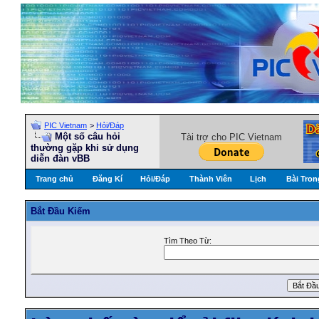
PIC Vietnam
>
Hỏi/Ðáp
Một số câu hỏi
Tài trợ cho PIC Vietnam
thường gặp khi sử dụng
diễn đàn vBB
Trang chủ
Đăng Kí
Hỏi/Ðáp
Thành Viên
Lịch
Bài Tron
Bắt Ðầu Kiếm
Tìm Theo Từ: