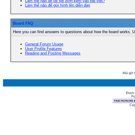
Làm thế nào để tải file đính kèm vào bài viết?
Làm thế nào để gửi hình lên diễn đàn
Board FAQ
Here you can find answers to questions about how the board works. Us
General Forum Usage
User Profile Features
Reading and Posting Messages
Múi giờ 
Được 
Po
Cop