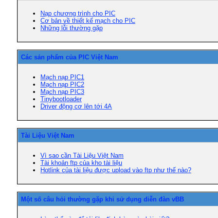
Nạp chương trình cho PIC
Cơ bản về thiết kế mạch cho PIC
Những lỗi thường gặp
Các sản phẩm của PIC Việt Nam
Mạch nạp PIC1
Mạch nạp PIC2
Mạch nạp PIC3
Tinybootloader
Driver động cơ lên tới 4A
Tài Liệu Việt Nam
Vì sao cần Tài Liệu Việt Nam
Tài khoản ftp của kho tài liệu
Hotlink của tài liệu được upload vào ftp như thế nào?
Một số câu hỏi thường gặp khi sử dụng diễn đàn vBB