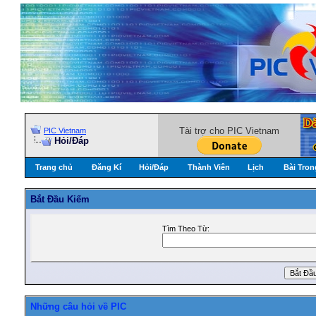
Tài trợ cho PIC Vietnam
PIC Vietnam
Hỏi/Ðáp
Trang chủ
Đăng Kí
Hỏi/Ðáp
Thành Viên
Lịch
Bài Tron
Bắt Ðầu Kiếm
Tìm Theo Từ:
Những câu hỏi về PIC