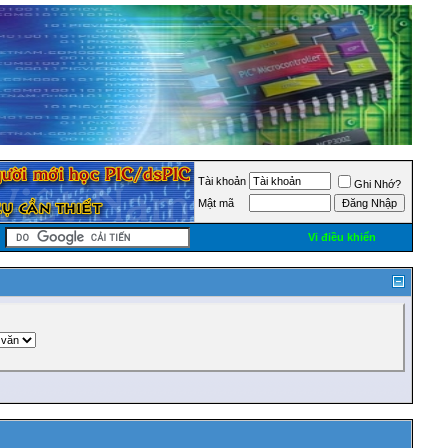
Tài khoản
Ghi Nhớ?
Mật mã
Vi điều khiển