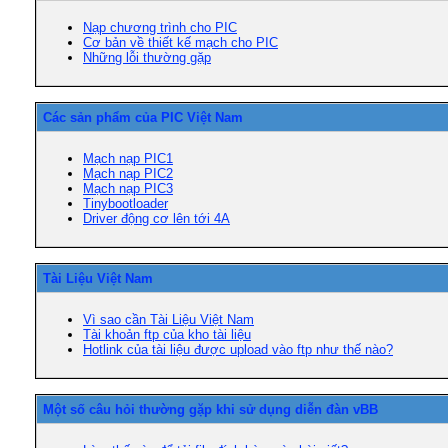
Nạp chương trình cho PIC
Cơ bản về thiết kế mạch cho PIC
Những lỗi thường gặp
Các sản phẩm của PIC Việt Nam
Mạch nạp PIC1
Mạch nạp PIC2
Mạch nạp PIC3
Tinybootloader
Driver động cơ lên tới 4A
Tài Liệu Việt Nam
Vì sao cần Tài Liệu Việt Nam
Tài khoản ftp của kho tài liệu
Hotlink của tài liệu được upload vào ftp như thế nào?
Một số câu hỏi thường gặp khi sử dụng diễn đàn vBB