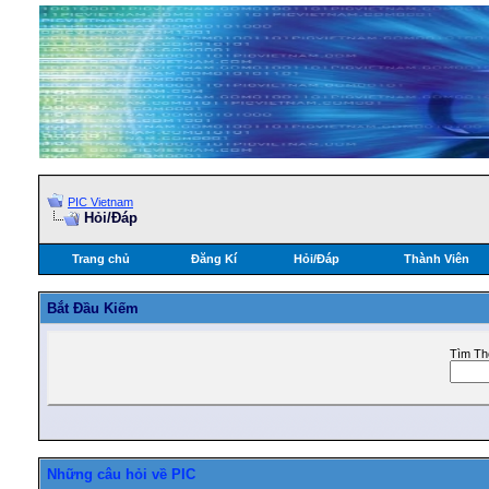
PIC Vietnam
Hỏi/Ðáp
Trang chủ
Đăng Kí
Hỏi/Ðáp
Thành Viên
Bắt Ðầu Kiếm
Tìm Th
Những câu hỏi về PIC