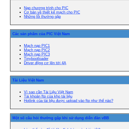
Nạp chương trình cho PIC
Cơ bản về thiết kế mạch cho PIC
Những lỗi thường gặp
Các sản phẩm của PIC Việt Nam
Mạch nạp PIC1
Mạch nạp PIC2
Mạch nạp PIC3
Tinybootloader
Driver động cơ lên tới 4A
Tài Liệu Việt Nam
Vì sao cần Tài Liệu Việt Nam
Tài khoản ftp của kho tài liệu
Hotlink của tài liệu được upload vào ftp như thế nào?
Một số câu hỏi thường gặp khi sử dụng diễn đàn vBB