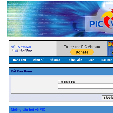
Tài trợ cho PIC Vietnam
PIC Vietnam
Hỏi/Ðáp
Trang chủ
Đăng Kí
Hỏi/Ðáp
Thành Viên
Lịch
Bài Tron
Bắt Ðầu Kiếm
Tìm Theo Từ:
Những câu hỏi về PIC