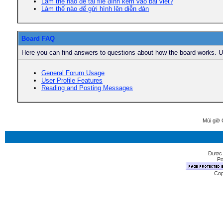
Làm thế nào để tải file đính kèm vào bài viết?
Làm thế nào để gửi hình lên diễn đàn
Board FAQ
Here you can find answers to questions about how the board works. Us
General Forum Usage
User Profile Features
Reading and Posting Messages
Múi giờ 
Được 
Po
Cop