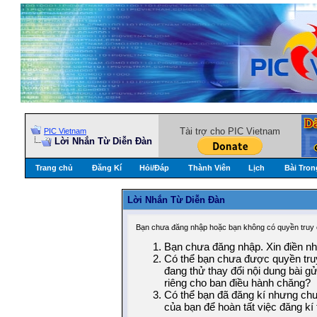
Tài trợ cho PIC Vietnam
PIC Vietnam
Lời Nhắn Từ Diễn Ðàn
Trang chủ
Đăng Kí
Hỏi/Ðáp
Thành Viên
Lịch
Bài Tron
Lời Nhắn Từ Diễn Ðàn
Bạn chưa đăng nhập hoặc bạn không có quyền truy c
Bạn chưa đăng nhập. Xin điền nhữ
Có thể bạn chưa được quyền truy
đang thử thay đổi nội dung bài g
riêng cho ban điều hành chăng?
Có thể bạn đã đăng kí nhưng chưa
của bạn để hoàn tất việc đăng kí 