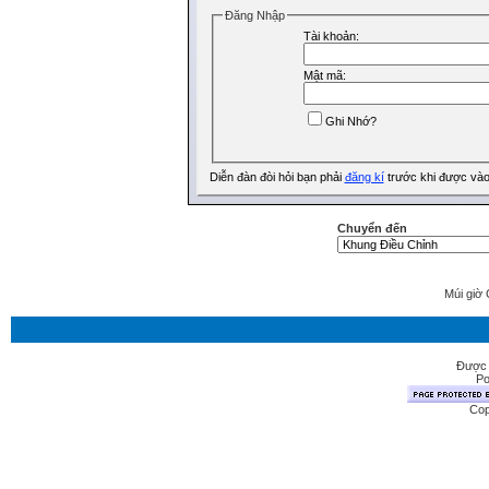
Ðăng Nhập
Tài khoản:
Mật mã:
Ghi Nhớ?
Diễn đàn đòi hỏi bạn phải
đăng kí
trước khi được vào
Chuyển đến
Múi giờ 
Được 
Po
Cop